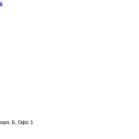
s
корп. Б, Офіс 1