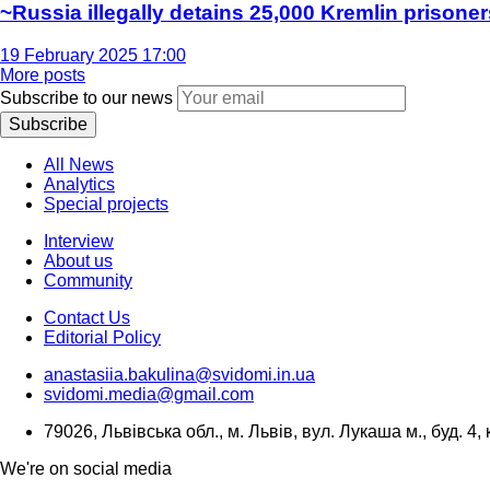
~Russia illegally detains 25,000 Kremlin prisoner
19 February 2025 17:00
More posts
Subscribe to our news
Subscribe
All News
Analytics
Special projects
Interview
About us
Community
Contact Us
Editorial Policy
anastasiia.bakulina@svidomi.in.ua
svidomi.media@gmail.com
79026, Львівська обл., м. Львів, вул. Лукаша м., буд. 4, 
We're on social media