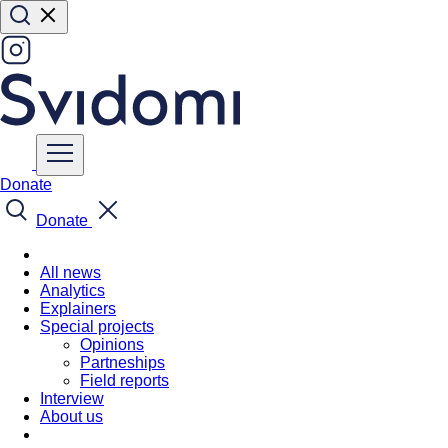
Donate
Donate
All news
Analytics
Explainers
Special projects
Opinions
Partneships
Field reports
Interview
About us