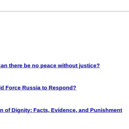
an there be no peace without justice?
rld Force Russia to Respond?
on of Dignity: Facts, Evidence, and Punishment