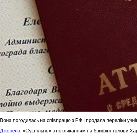
Вона погодилась на співпрацю з РФ і продала переліки учні
Джерело
: «Суспільне» з покликанням на брифінг голови Хар