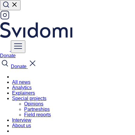
Donate
Donate
All news
Analytics
Explainers
Special projects
Opinions
Partneships
Field reports
Interview
About us