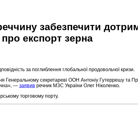
реччину забезпечити дотрим
 про експорт зерна
повідність за поглиблення глобальної продовольчої кризи.
чя Генеральному секретареві ООН Антоніу Гутеррешу та Пр
ячна», —
заявив
речник МЗС України Олег Ніколенко.
орському торговому порту.