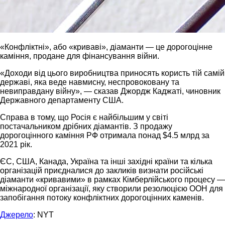
«Конфліктні», або «криваві», діаманти — це дорогоцінне
каміння, продане для фінансування війни.
«Доходи від цього виробництва приносять користь тій самій
державі, яка веде навмисну, неспровоковану та
невиправдану війну», — сказав Джордж Каджаті, чиновник
Державного департаменту США.
Справа в тому, що Росія є найбільшим у світі
постачальником дрібних діамантів. З продажу
дорогоцінного каміння РФ отримала понад $4.5 млрд за
2021 рік.
ЄС, США, Канада, Україна та інші західні країни та кілька
організацій приєдналися до закликів визнати російські
діаманти «кривавими» в рамках Кімберлійського процесу —
міжнародної організації, яку створили резолюцією ООН для
запобігання потоку конфліктних дорогоцінних каменів.
Джерело
: NYT