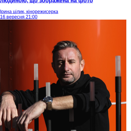
людиною, що зображена на фото
Ірина цілик, кінорежисерка
16 вересня 21:00