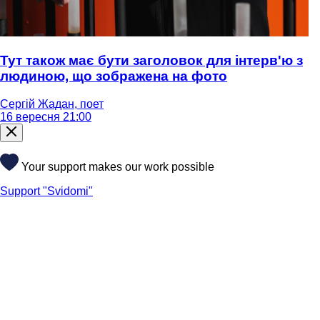
Тут також має бути заголовок для інтерв'ю з
людиною, що зображена на фото
Сергій Жадан, поет
16 вересня 21:00
Your support makes our work possible
Support "Svidomi"