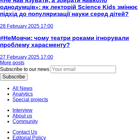
«Не нав'язувати, а збирати навколо
однодумців»: як лекторій Science Kids змінює
підхід до популяризації науки серед дітей?
28 February 2025 17:00
#НеМовчи: чому театри роками ігнорували
проблему харасменту?
27 February 2025 17:00
More posts
Subscribe to our news
Subscribe
All News
Analytics
Special projects
Interview
About us
Community
Contact Us
Editorial Policy