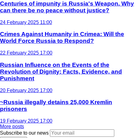
Centuries of impunity is Russia's Weapon. Why
can there be no peace without justice?
24 February 2025 11:00
Crimes Against Humanity in Crimea: Will the
World Force Russia to Respond?
22 February 2025 17:00
Russian Influence on the Events of the
Revolution of Dignity: Facts, Evidence, and
Punishment
20 February 2025 17:00
~Russia illegally detains 25,000 Kremlin
prisoners
19 February 2025 17:00
More posts
Subscribe to our news