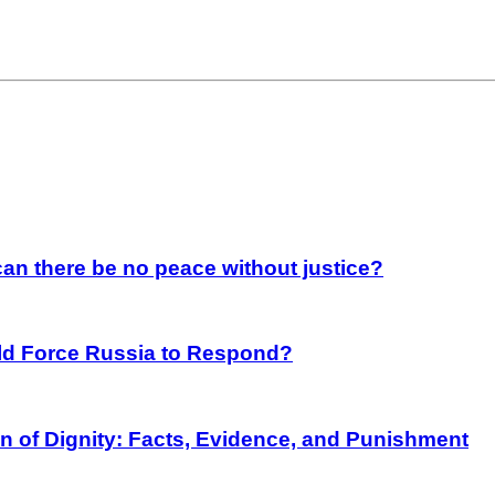
an there be no peace without justice?
rld Force Russia to Respond?
on of Dignity: Facts, Evidence, and Punishment