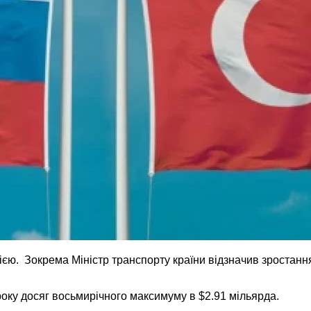
сією. Зокрема Міністр транспорту країни відзначив зростанн
року досяг восьмирічного максимуму в $2.91 мільярда.