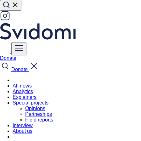
Donate
Donate
All news
Analytics
Explainers
Special projects
Opinions
Partneships
Field reports
Interview
About us