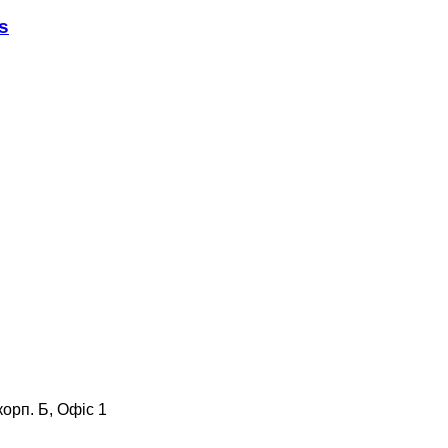
s
корп. Б, Офіс 1