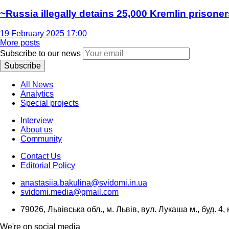
~Russia illegally detains 25,000 Kremlin prisoner
19 February 2025 17:00
More posts
Subscribe to our news
Subscribe
All News
Analytics
Special projects
Interview
About us
Community
Contact Us
Editorial Policy
anastasiia.bakulina@svidomi.in.ua
svidomi.media@gmail.com
79026, Львівська обл., м. Львів, вул. Лукаша м., буд. 4, 
We're on social media