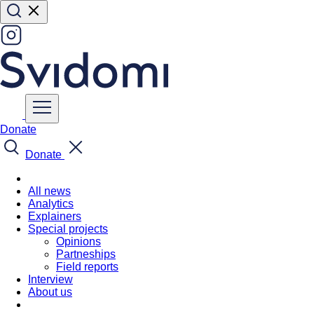
Donate
Donate
All news
Analytics
Explainers
Special projects
Opinions
Partneships
Field reports
Interview
About us