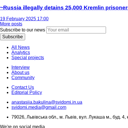
~Russia illegally detains 25,000 Kremlin prisoner
19 February 2025 17:00
More posts
Subscribe to our news
Subscribe
All News
Analytics
Special projects
Interview
About us
Community
Contact Us
Editorial Policy
anastasiia.bakulina@svidomi.in.ua
svidomi.media@gmail.com
79026, Львівська обл., м. Львів, вул. Лукаша м., буд. 4, 
We're on social media