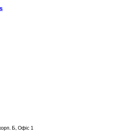
s
корп. Б, Офіс 1