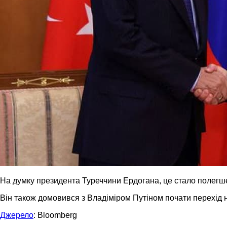
На думку президента Туреччини Ердогана, це стало полегшен
Він також домовився з Владіміром Путіном почати перехід н
Джерело
: Bloomberg