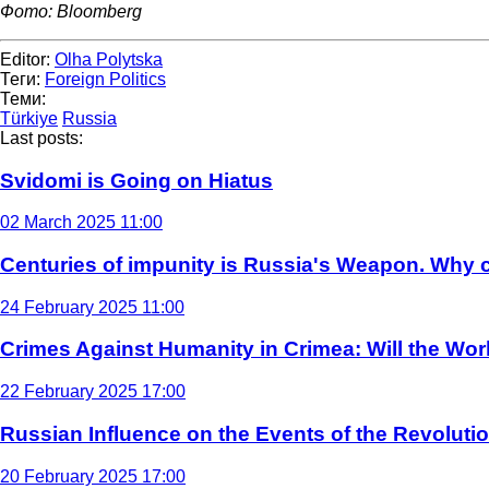
Фото: Bloomberg
Editor:
Olha Polytska
Теги:
Foreign Politics
Теми:
Türkiye
Russia
Last posts:
Svidomi is Going on Hiatus
02 March 2025 11:00
Centuries of impunity is Russia's Weapon. Why c
24 February 2025 11:00
Crimes Against Humanity in Crimea: Will the Wo
22 February 2025 17:00
Russian Influence on the Events of the Revoluti
20 February 2025 17:00