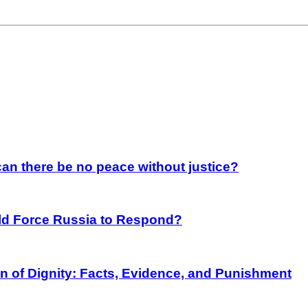
an there be no peace without justice?
rld Force Russia to Respond?
on of Dignity: Facts, Evidence, and Punishment