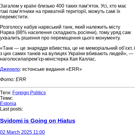
Загалом у країні близько 400 таких пам’яток. Усі, хто має
такі памʼятники на приватній території, можуть самі їх
перемістити.
Розголосу набув нарвський танк, який належить місту
Нарва (88% населення складають росіяни), тому уряд сам
ухвалить рішення про переміщення цього монументу.
«Танк — це знаряддя вбивства, це не меморіальний обʼєкт, і
з цих самих танків на вулицях України вбивають людей», —
наголосилапремʼєр-міністерка Кая Каллас.
Джерело
: естонське видання «ERR»
Фото: ERR
Теги:
Foreign Politics
Теми:
Estonia
Last posts:
Svidomi is Going on Hiatus
02 March 2025 11:00