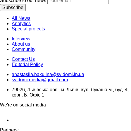
Subscribe to our news
Subscribe
All News
Analytics
Special projects
Interview
About us
Community
Contact Us
Editorial Policy
anastasiia.bakulina@svidomi.in.ua
svidomi.media@gmail.com
79026, Львівська обл., м. Львів, вул. Лукаша м., буд. 4,
корп. Б, Офіс 1
We're on social media
Partners: