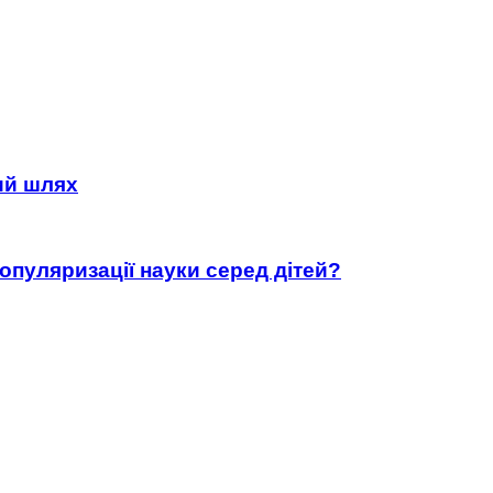
ний шлях
популяризації науки серед дітей?