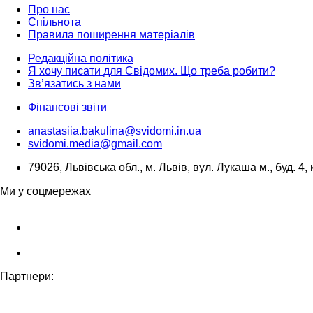
Про нас
Спільнота
Правила поширення матеріалів
Редакційна політика
Я хочу писати для Свідомих. Що треба робити?
Зв’язатись з нами
Фінансові звіти
anastasiia.bakulina@svidomi.in.ua
svidomi.media@gmail.com
79026, Львівська обл., м. Львів, вул. Лукаша м., буд. 4, 
Ми у соцмережах
Партнери: