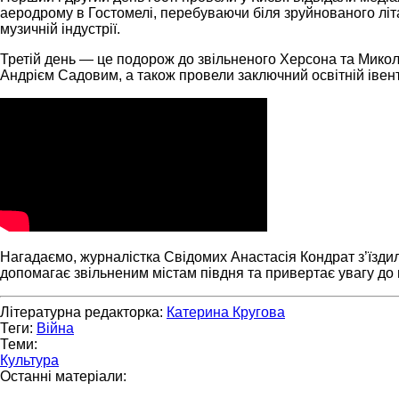
аеродрому в Гостомелі, перебуваючи біля зруйнованого літа
музичній індустрії.
Третій день — це подорож до звільненого Херсона та Микола
Андрієм Садовим, а також провели заключний освітній івент
Нагадаємо, журналістка Свідомих Анастасія Кондрат з’їзди
допомагає звільненим містам півдня та привертає увагу до в
Літературна редакторка:
Катерина Кругова
Теги:
Війна
Теми:
Культура
Останні матеріали: