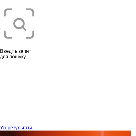
Введіть запит
для пошуку
Усі результати: