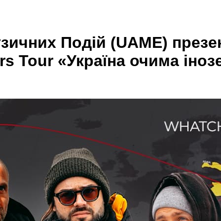
узичних Подій (UAME) през
s Tour «Україна очима іноз