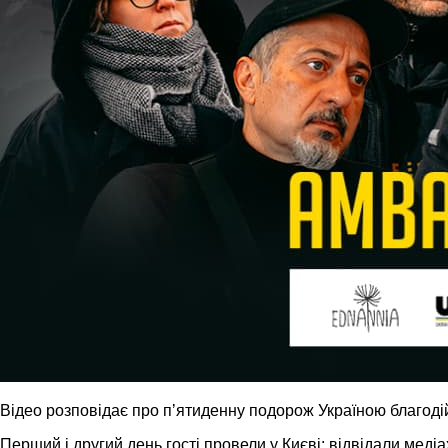
Відео розповідає про пʼятиденну подорож Україною благодійн
Перший і другий день гості провели у Києві: відвідали меді