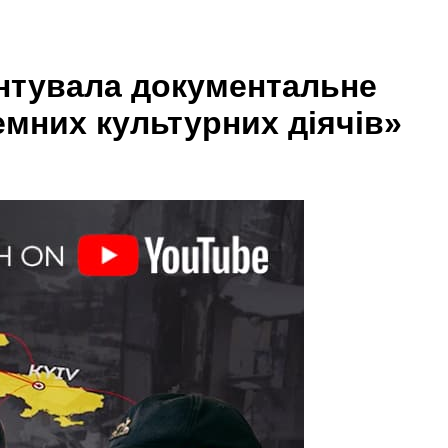
ентувала документальне
емних культурних діячів»