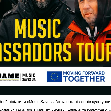
ої ініціативи «Music Saves UA» та організаторів культурних
ахолдинг ТАВР, побачили зруйновані будинки та культурні об'