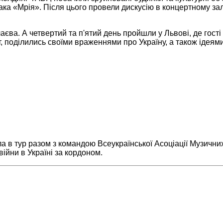
ка «Мрія». Після цього провели дискусію в концертному зал
єва. А четвертий та п'ятий день пройшли у Львові, де гост
, поділились своїми враженнями про Україну, а також ідеями
ла в тур разом з командою Всеукраїнської Асоціації Музичн
ійни в Україні за кордоном.