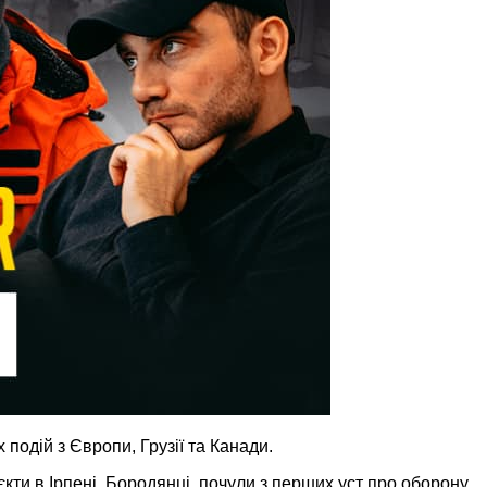
 подій з Європи, Грузії та Канади.
єкти в Ірпені, Бородянці, почули з перших уст про оборону