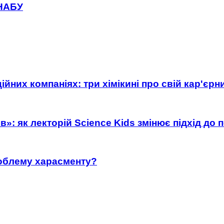
 НАБУ
ійних компаніях: три хімікині про свій кар'єр
»: як лекторій Science Kids змінює підхід до 
роблему харасменту?