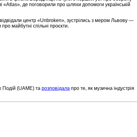
і «Atlas», де поговорили про шляхи допомоги українській
і відвідали центр «Unbroken», зустрілись з мером Львову —
 про майбутні спільні проєкти.
их Подій (UAME) та
розповідала
про те, як музична індустрія