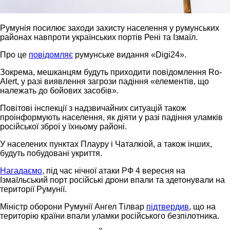
Румунія посилює заходи захисту населення у румунських
районах навпроти українських портів Рені та Ізмаїл.
Про це
повідомляє
румунське видання «Digi24».
Зокрема, мешканцям будуть приходити повідомлення Ro-
Alert, у разі виявлення загрози падіння «елементів, що
належать до бойових засобів».
Повітові інспекції з надзвичайних ситуацій також
проінформують населення, як діяти у разі падіння уламків
російської зброї у їхньому районі.
У населених пунктах Плауру і Чаталкіой, а також інших,
будуть побудовані укриття.
Нагадаємо
, під час нічної атаки РФ 4 вересня на
Ізмаїльський порт російські дрони впали та здетонували на
території Румунії.
Міністр оборони Румунії Ангел Тілвар
підтвердив
, що на
територію країни впали уламки російського безпілотника.