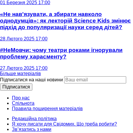
01 Березня 2025 17:00
«Не нав'язувати, а збирати навколо
однодумців»: як лекторій Science Kids змінює
підхід до популяризації науки серед дітей?
28 Лютого 2025 17:00
#НеМовчи: чому театри роками ігнорували
проблему харасменту?
27 Лютого 2025 17:00
Більше матеріалів
Підписатися на наші новини
Підписатися
Про нас
Спільнота
Правила поширення матеріалів
Редакційна політика
Я хочу писати для Свідомих. Що треба робити?
Зв’язатись з нами