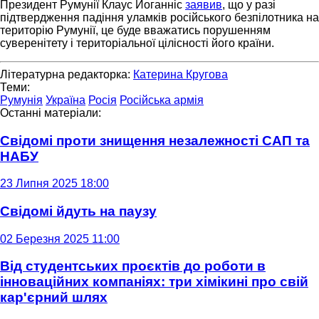
Президент Румунії Клаус Йоганніс
заявив
, що у разі
підтвердження падіння уламків російського безпілотника на
територію Румунії, це буде вважатись порушенням
суверенітету і територіальної цілісності його країни.
Літературна редакторка:
Катерина Кругова
Теми:
Румунія
Україна
Росія
Російська армія
Останні матеріали:
Свідомі проти знищення незалежності САП та
НАБУ
23 Липня 2025 18:00
Свідомі йдуть на паузу
02 Березня 2025 11:00
Від студентських проєктів до роботи в
інноваційних компаніях: три хімікині про свій
кар'єрний шлях