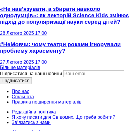
«Не нав'язувати, а збирати навколо
однодумців»: як лекторій Science Kids змінює
підхід до популяризації науки серед дітей?
28 Лютого 2025 17:00
#НеМовчи: чому театри роками ігнорували
проблему харасменту?
27 Лютого 2025 17:00
Більше матеріалів
Підписатися на наші новини
Підписатися
Про нас
Спільнота
Правила поширення матеріалів
Редакційна політика
Я хочу писати для Свідомих. Що треба робити?
Зв’язатись з нами