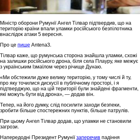
Міністр оборони Румунії Ангел Тілвар підтвердив, що на
територію країни впали уламки російського безпілотника
внаслідок атаки 5 вересня.
Про це
пише
Antena3.
Тілвар каже, що румунська сторона знайшла уламки, схожі
на залишки російського дрона, біля села Плауру, яке межує
з українським Ізмаїлом через річище Дунаю.
«Ми обстежили дуже велику територію, у тому числі й ту,
про яку точилися дискусії в публічному просторі, і я
підтверджую, що на цій території були знайдені фрагменти,
які можуть бути від дрона», — додав він.
Тепер, на його думку, слід посилити заходи безпеки,
зробити більше спостережних пунктів, більше патрулів.
При цьому Ангел Тілвар додав, що уламки не становили
загрози.
Напередодні Президент Румунії
заперечив
падіння