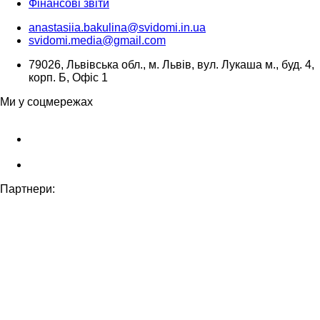
Фінансові звіти
anastasiia.bakulina@svidomi.in.ua
svidomi.media@gmail.com
79026, Львівська обл., м. Львів, вул. Лукаша м., буд. 4,
корп. Б, Офіс 1
Ми у соцмережах
Партнери: