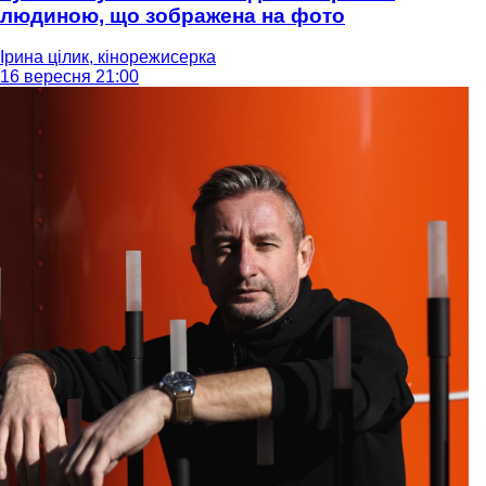
людиною, що зображена на фото
Ірина цілик, кінорежисерка
16 вересня 21:00