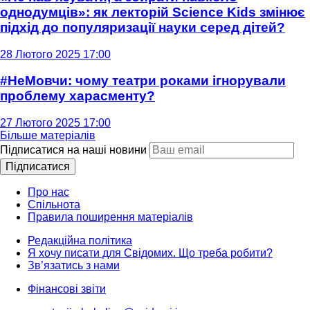
однодумців»: як лекторій Science Kids змінює
підхід до популяризації науки серед дітей?
28 Лютого 2025 17:00
#НеМовчи: чому театри роками ігнорували
проблему харасменту?
27 Лютого 2025 17:00
Більше матеріалів
Підписатися на наші новини
Підписатися
Про нас
Спільнота
Правила поширення матеріалів
Редакційна політика
Я хочу писати для Свідомих. Що треба робити?
Зв’язатись з нами
Фінансові звіти