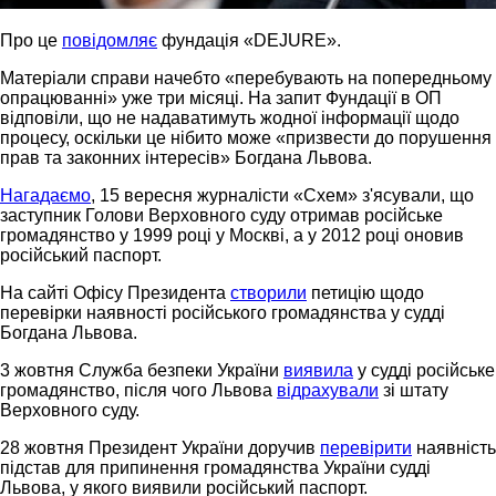
Про це
повідомляє
фундація «DEJURE».
Матеріали справи начебто «перебувають на попередньому
опрацюванні» уже три місяці. На запит Фундації в ОП
відповіли, що не надаватимуть жодної інформації щодо
процесу, оскільки це нібито може «призвести до порушення
прав та законних інтересів» Богдана Львова.
Нагадаємо
, 15 вересня журналісти «Схем» з'ясували, що
заступник Голови Верховного суду отримав російське
громадянство у 1999 році у Москві, а у 2012 році оновив
російський паспорт.
На сайті Офісу Президента
створили
петицію щодо
перевірки наявності російського громадянства у судді
Богдана Львова.
3 жовтня Служба безпеки України
виявила
у судді російське
громадянство, після чого Львова
відрахували
зі штату
Верховного суду.
28 жовтня Президент України доручив
перевірити
наявність
підстав для припинення громадянства України судді
Львова, у якого виявили російський паспорт.