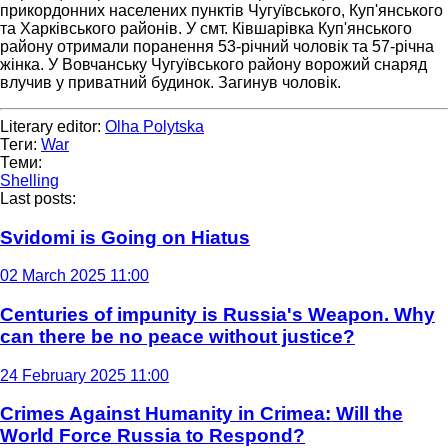
прикордонних населених пунктів Чугуївського, Куп'янського
та Харківського районів. У смт. Ківшарівка Куп'янського
району отримали поранення 53-річний чоловік та 57-річна
жінка. У Вовчанську Чугуївського району ворожий снаряд
влучив у приватний будинок. Загинув чоловік.
Literary editor:
Olha Polytska
Теги:
War
Теми:
Shelling
Last posts:
Svidomi is Going on Hiatus
02 March 2025 11:00
Centuries of impunity is Russia's Weapon. Why
can there be no peace without justice?
24 February 2025 11:00
Crimes Against Humanity in Crimea: Will the
World Force Russia to Respond?