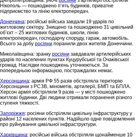
Дніпропетровщина: уночі
росіяни
з артилерії обстріляли
Нікополь — пошкоджено пʼять будинків, приватне
підприємство та лінію електропередач.
Донеччина
: російські війська завдали 19 ударів по
житловому сектору. Знищено та пошкоджено 31 цивільний
об’єкт – 25 житлових будинків, школи, лінію
електропередач, господарчу споруду, гараж, автомобіль.
Всього за добу
росіяни
поранили двох жителів Донеччини.
Миколаївщина: зранку
росіяни
завдавали артилерійських
ударів по населених пунктах Куцурубської та Очаківської
громад. Наслідки пошкоджень уточнюються. За
попередньою інформацією, постраждалих немає.
Херсонщина
: армія РФ 55 разів обстріляла територію
Херсонщини з РСЗВ, мінометів, артилерії, БМП та БПЛА.
Херсон армія обстріляли 9 разів — у місті пошкоджено
житлові будинки. Дві людини отримали поранення різного
ступеня тяжкості.
Запоріжжя
: росіяни обстріляли цивільну інфраструктуру у
районі 12 населених пунктів. Надійшло одне повідомлення
про руйнування цивільної інфраструктури.
Харківщина
: російські війська обстріляли щонайменше 10