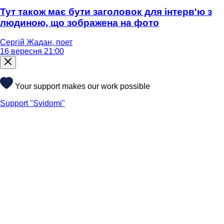
Тут також має бути заголовок для інтерв'ю з
людиною, що зображена на фото
Сергій Жадан, поет
16 вересня 21:00
Your support makes our work possible
Support "Svidomi"