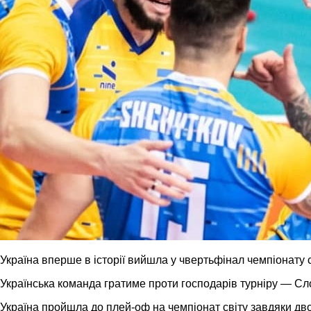
Україна вперше в історії вийшла у чвертьфінал чемпіонату с
Українська команда гратиме проти господарів турніру — Сло
Україна пройшла до плей-оф на чемпіонат світу завдяки дво