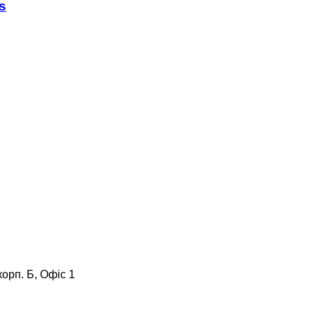
s
корп. Б, Офіс 1