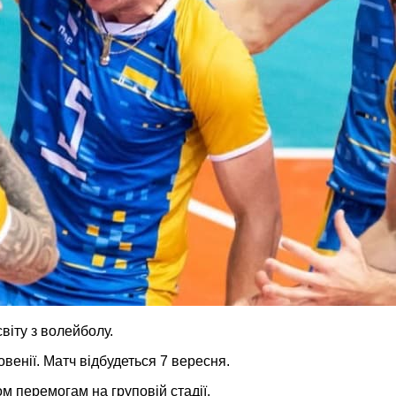
віту з волейболу.
венії. Матч відбудеться 7 вересня.
м перемогам на груповій стадії.