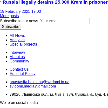
~Russia illegally detains 25,000 Kremlin prisoner
19 February 2025 17:00
More posts
Subscribe to our news
Subscribe
All News
Analytics
Special projects
Interview
About us
Community
Contact Us
Editorial Policy
anastasiia.bakulina@svidomi.in.ua
svidomi.media@gmail.com
79026, Львівська обл., м. Львів, вул. Лукаша м., буд. 4, 
We're on social media