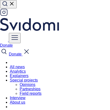
Donate
Donate
All news
Analytics
Explainers
Special projects
Opinions
Partneships
Field reports
Interview
About us