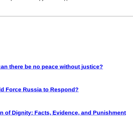
an there be no peace without justice?
rld Force Russia to Respond?
on of Dignity: Facts, Evidence, and Punishment