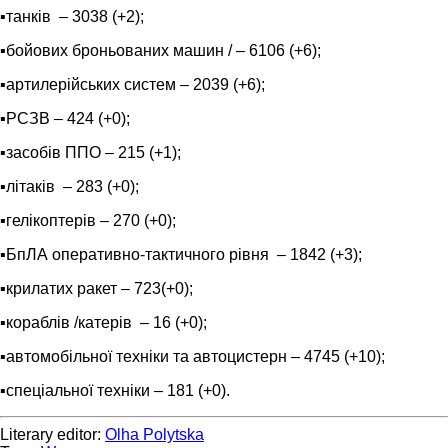
▪️танків ‒ 3038 (+2);
▪️бойових броньованих машин / ‒ 6106 (+6);
▪️артилерійських систем – 2039 (+6);
▪️РСЗВ – 424 (+0);
▪️засобів ППО ‒ 215 (+1);
▪️літаків – 283 (+0);
▪️гелікоптерів – 270 (+0);
▪️БпЛА оперативно-тактичного рівня – 1842 (+3);
▪️крилатих ракет ‒ 723(+0);
▪️кораблів /катерів ‒ 16 (+0);
▪️автомобільної техніки та автоцистерн – 4745 (+10);
▪️спеціальної техніки ‒ 181 (+0).
Literary editor:
Olha Polytska