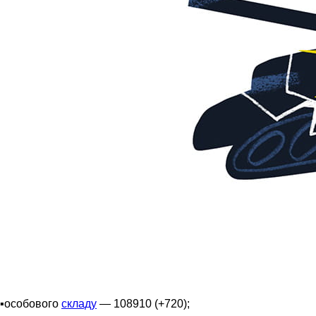
▪️особового
складу
— 108910 (+720);