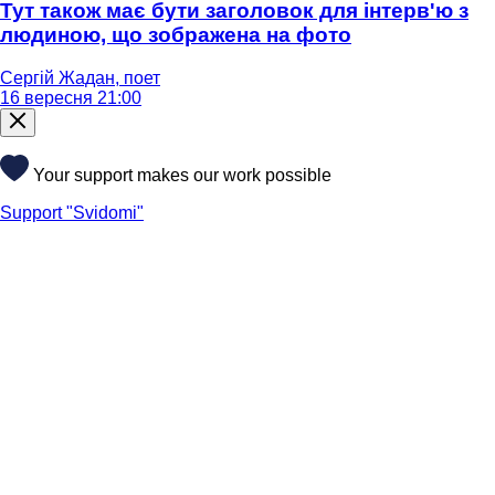
Тут також має бути заголовок для інтерв'ю з
людиною, що зображена на фото
Сергій Жадан, поет
16 вересня 21:00
Your support makes our work possible
Support "Svidomi"