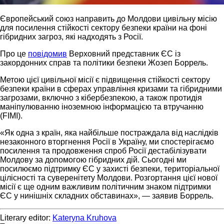
Європейський союз направить до Молдови цивільну місію
для посилення стійкості сектору безпеки країни на фоні
гібридних загроз, які надходять з Росії.
Про це
повідомив
Верховний представник ЄС із
закордонних справ та політики безпеки Жозеп Боррель.
Метою цієї цивільної місії є підвищення стійкості сектору
безпеки країни в сферах управління кризами та гібридними
загрозами, включно з кібербезпекою, а також протидія
маніпулюванню іноземною інформацією та втручанню
(FIMI).
«Як одна з країн, яка найбільше постраждала від наслідків
незаконного вторгнення Росії в Україну, ми спостерігаємо
посилення та продовження спроб Росії дестабілізувати
Молдову за допомогою гібридних дій. Сьогодні ми
посилюємо підтримку ЄС у захисті безпеки, територіальної
цілісності та суверенітету Молдови. Розгортання цієї нової
місії є ще одним важливим політичним знаком підтримки
ЄС у нинішніх складних обставинах», — заявив Боррель.
Literary editor:
Kateryna Kruhova