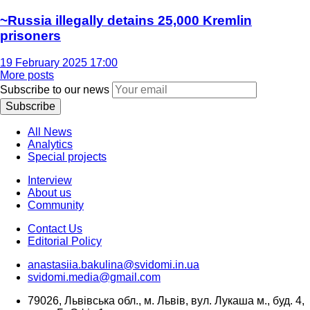
~Russia illegally detains 25,000 Kremlin
prisoners
19 February 2025 17:00
More posts
Subscribe to our news
Subscribe
All News
Analytics
Special projects
Interview
About us
Community
Contact Us
Editorial Policy
anastasiia.bakulina@svidomi.in.ua
svidomi.media@gmail.com
79026, Львівська обл., м. Львів, вул. Лукаша м., буд. 4,