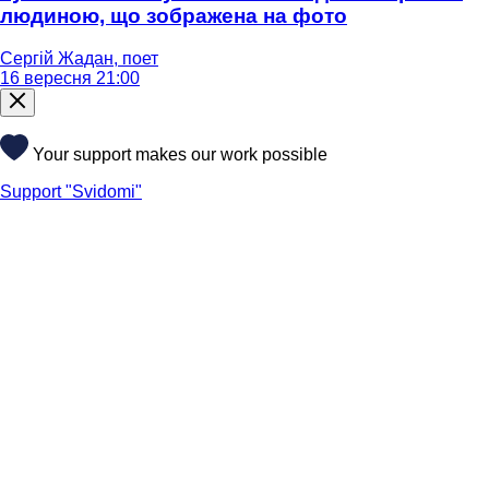
людиною, що зображена на фото
Сергій Жадан, поет
16 вересня 21:00
Your support makes our work possible
Support "Svidomi"