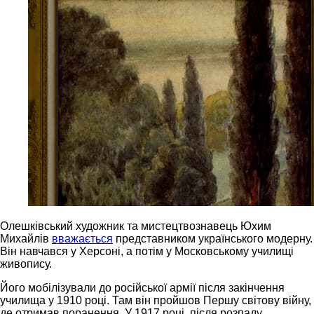
Олешківський художник та мистецтвознавець Юхим
Михайлів
вважається
представником українського модерну.
Він навчався у Херсоні, а потім у Московському училищі
живопису.
Його мобілізували до російської армії після закінчення
училища у 1910 році. Там він пройшов Першу світову війну,
де отримав поранення. У 1917 році, після розпаду