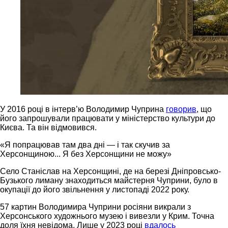
У 2016 році в інтерв’ю Володимир Чуприна
говорив
, що
його запрошували працювати у міністерство культури до
Києва. Та він відмовився.
«Я попрацював там два дні — і так скучив за
Херсонщиною... Я без Херсонщини не можу»
Село Станіслав на Херсонщині, де на березі Дніпровсько-
Бузького лиману знаходиться майстерня Чуприни, було в
окупації до його звільнення у листопаді 2022 року.
57 картин Володимира Чуприни росіяни викрали з
Херсонського художнього музею і вивезли у Крим. Точна
доля їхня невідома. Лише у 2023 році
вдалось