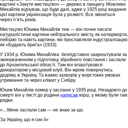
картині «Закуте мистецтво» — дерево в ланцюгу. Можливо
Михайлів відчував, що буде далі, адже у 1925 році видання
цієї картини українізація була у розквіті. Все зміниться
через п’ять років.
Мистецтво Юхима Михайлів теж — він почне писати
натуралістичні картини нейтрального змісту, як натюрморти,
пейзажі та навіть картини, які прославляли індустріалізацію
як «Будують бриґа» (1933).
У 1934 р. Юхима Михайліва безпідставно заарештували за
звинуваченням у підготовці збройного повстання і заслали
до Архангельської області. Там він влаштувався
декоратором у місцевий клуб. Він мріяв повернутись
додому, в Україну. Та важко захворів у жорстоких умовах
утримання та через клімат у Сибіру.
Юхим Михайлів помер у засланні у 1935 році. Незадовго до
смерті він у листі до родини
написав
вірш, у якому були такі
рядки:
«…Мене заслали сам — не знаю за що.
За Україну, що я син її»