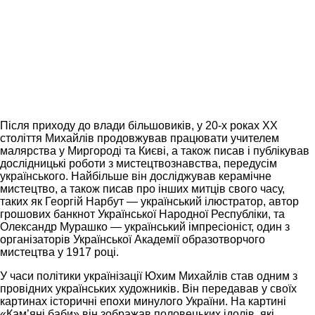
Після приходу до влади більшовиків, у 20-х роках ХХ
століття Михайлів продовжував працювати учителем
малярства у Миргороді та Києві, а також писав і публікував
дослідницькі роботи з мистецтвознавства, передусім
українського. Найбільше він досліджував керамічне
мистецтво, а також писав про інших митців свого часу,
таких як Георгій Нарбут — український ілюстратор, автор
грошових банкнот Української Народної Республіки, та
Олександр Мурашко — український імпресіоніст, один з
організаторів Української Академії образотворчого
мистецтва у 1917 році.
У часи політики українізації Юхим Михайлів став одним з
провідних українських художників. Він передавав у своїх
картинах історичні епохи минулого України. На картині
«Кам’яні баби» він зображав половецьких ідолів, які