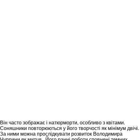
Він часто зображає і натюрморти, особливо з квітами.
Соняшники повторюються у його творчості як мінімум двічі.
За ними можна прослідкувати розвиток Володимира
Чуприни як митця. Його ранні роботи сповнені темних,