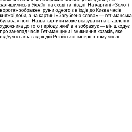
залишились в Україні на сході та півдні. На картині «Золоті
ворота» зображені руїни одного з в’їздів до Києва часів
княжої доби, а на картині «Загублена слава» — гетьманська
булава у полі. Назва картини може вказувати на ставлення
художника до того періоду, який він зображує — він шкодує
про занепад часів Гетьманщини і зникнення козаків, яке
відбулось внаслідок дій Російської імперії в тому числі.