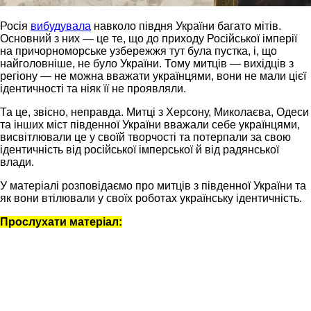
Росія
вибудувала
навколо півдня України багато мітів.
Основний з них — це те, що до приходу Російської імперії
на причорноморське узбережжя тут була пустка, і, що
найголовніше, не було України. Тому митців — вихідців з
регіону — не можна вважати українцями, вони не мали цієї
ідентичності та ніяк її не проявляли.
Та це, звісно, неправда. Митці з Херсону, Миколаєва, Одеси
та інших міст південної України вважали себе українцями,
висвітлювали це у своїй творчості та потерпали за свою
ідентичність від російської імперської й від радянської
влади.
У матеріалі розповідаємо про митців з південної України та
як вони втілювали у своїх роботах українську ідентичність.
Прослухати матеріал: