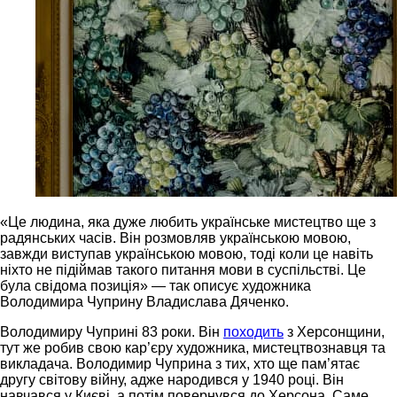
«Це людина, яка дуже любить українське мистецтво ще з
радянських часів. Він розмовляв українською мовою,
завжди виступав українською мовою, тоді коли це навіть
ніхто не підіймав такого питання мови в суспільстві. Це
була свідома позиція» — так описує художника
Володимира Чуприну Владислава Дяченко.
Володимиру Чуприні 83 роки. Він
походить
з Херсонщини,
тут же робив свою кар’єру художника, мистецтвознавця та
викладача. Володимир Чуприна з тих, хто ще пам’ятає
другу світову війну, адже народився у 1940 році. Він
навчався у Києві, а потім повернувся до Херсона. Саме