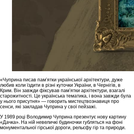
«Чуприна писав пам'ятки української архітектури, дуже
любив коли їздити в різні куточки України, в Чернігів, в
Крим. Він завжди фіксував пам'ятки архітектури, взагалі
старожитності. Це українська тематика, і вона завжди була
у нього присутня» — говорить мистецтвознавиця про
сенси, які закладав Чуприна у свої пейзажі.
У 1989 році Володимир Чуприна презентує нову картину
«Дачка». На ній невеличкі будиночки губляться на фоні
монументальної гірської дороги, рельєфу гір та природи.