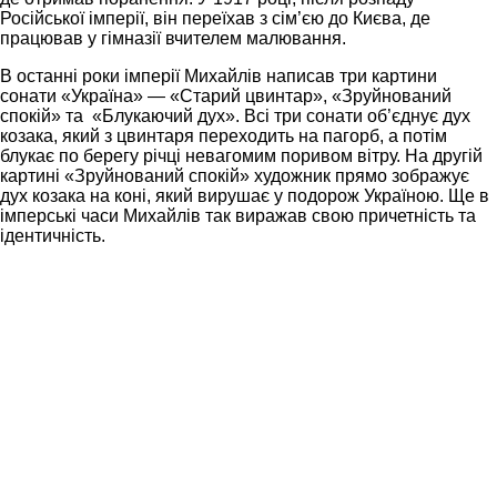
Російської імперії, він переїхав з сім’єю до Києва, де
працював у гімназії вчителем малювання.
В останні роки імперії Михайлів написав три картини
сонати «Україна» — «Старий цвинтар», «Зруйнований
спокій» та «Блукаючий дух». Всі три сонати об’єднує дух
козака, який з цвинтаря переходить на пагорб, а потім
блукає по берегу річці невагомим поривом вітру. На другій
картині «Зруйнований спокій» художник прямо зображує
дух козака на коні, який вирушає у подорож Україною. Ще в
імперські часи Михайлів так виражав свою причетність та
ідентичність.