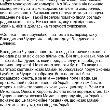
майже монохромних кольорів. А з 90-х років він починає
експериментувати з кольорами, світлом та аквареллю,
писати яскраво, ніби намагався передати залиті сонцем
південні пейзажі. Такий перелом помітно після розпаду
радянського союзу. Незалежність, яку тоді відновила
Україна, ніби відбилась на творчості художника.
«Соняхи — це найулюбленіша тема в натюрмортах у
Володимира Чуприни» — підтверджує Владислава
Дяченко.
Володимир Чуприна повертається до історичних сюжетів
не один раз за всю свою діяльність. Він пише козака Мамая
— козака-бандуриста, який передає відчуття свободи та
пориву творчості. Це символ повноти буття. Та якщо на
багатьох картинах козак Мамай зображується поруч з конем
і дубом, то Чуприна зображує його на могилі біля
козацького хреста, а за ним — зелене поле і вода. Це
притаманний пейзаж південній Україні, адже там багато
старих, навіть стародавніх козацьких цвинтарів. Вони є в
Миколаєві, Одесі, в Херсоні. Зелене поле передає степ. Так
Чуприна вписує козака Мамая в природу півдня України, і
показує що це гармонійне поєднання, що козак Мамай
належить степу так, як і південь Україні.