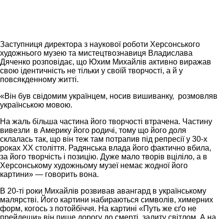
Заступниця директора з наукової роботи Херсонського
художнього музею та мистецтвознавиця Владислава
Дяченко розповідає, що Юхим Михайлів активно виражав
свою ідентичність не тільки у своїй творчості, а й у
повсякденному житті.
«Він був свідомим українцем, носив вишиванку, розмовляв
українською мовою.
На жаль більша частина його творчості втрачена. Частину
вивезли в Америку його родичі, тому що його доля
склалась так, що він теж там потрапив під репресії у 30-х
роках ХХ століття. Радянська влада його фактично вбила,
за його творчість і позицію. Дуже мало творів вціліло, а в
Херсонському художньому музеї немає жодної його
картини» — говорить вона.
В 20-ті роки Михайлів розвивав авангард в українському
малярстві. Його картини набираються символів, химерних
форм, когось з потойбіччя. На картині «Путь же єґо не
прейдеши» він пише дорогу до смерті, залиту світлом. А на