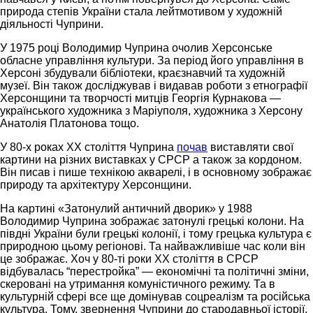
природа степів України стала лейтмотивом у художній
діяльності Чуприни.
У 1975 році Володимир Чуприна очолив Херсонське
обласне управління культури. За період його управління в
Херсоні збудували бібліотеки, краєзнавчий та художній
музеї. Він також досліджував і видавав роботи з етнографії
Херсонщини та творчості митців Георгія Курнакова —
українського художника з Маріуполя, художника з Херсону
Анатолія Платонова тощо.
У 80-х роках ХХ століття Чуприна
почав
виставляти свої
картини на різних виставках у СРСР а також за кордоном.
Він писав і пише технікою акварелі, і в основному зображає
природу та архітектуру Херсонщини.
На картині «Затонулий античний дворик» у 1988
Володимир Чуприна зображає затонулі грецькі колони. На
півдні України були грецькі колонії, і тому грецька культура є
природною цьому регіонові. Та найважливіше час коли він
це зображає. Хоч у 80-ті роки ХХ століття в СРСР
відбувалась “перестройка” — економічні та політичні зміни,
скеровані на утримання комуністичного режиму. Та в
культурній сфері все ще домінував соцреалізм та російська
культура. Тому, звернення Чуприни до стародавньої історії,