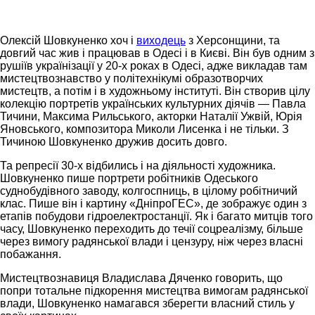
Олексій Шовкуненко хоч і
виходець
з Херсонщини, та
довгий час жив і працював в Одесі і в Києві. Він був одним з
рушіїв українізації у 20-х роках в Одесі, адже викладав там
мистецтвознавство у політехнікумі образотворчих
мистецтв, а потім і в художньому інституті. Він створив цілу
колекцію портретів українських культурних діячів — Павла
Тичини, Максима Рильського, акторки Наталії Ужвій, Юрія
Яновського, композитора Миколи Лисенка і не тільки. З
Тичиною Шовкуненко дружив досить довго.
Та репресії 30-х відбились і на діяльності художника.
Шовкуненко пише портрети робітників Одеського
суднобудівного заводу, колгоспниць, в цілому робітничий
клас. Пише він і картину «ДніпроГЕС», де зображує один з
етапів побудови гідроелектростанції. Як і багато митців того
часу, Шовкуненко переходить до течії соцреалізму, більше
через вимогу радянської влади і цензуру, ніж через власні
побажання.
Мистецтвознавиця Владислава Дяченко говорить, що
попри тотальне підкорення мистецтва вимогам радянської
влади, Шовкуненко намагався зберегти власний стиль у