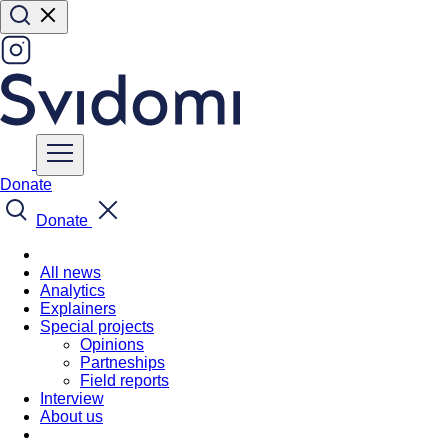
Donate
Donate
All news
Analytics
Explainers
Special projects
Opinions
Partneships
Field reports
Interview
About us