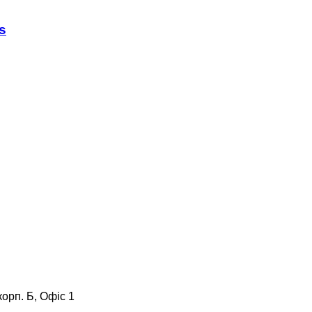
s
корп. Б, Офіс 1