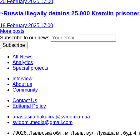
20 February 2025 17:00
~Russia illegally detains 25,000 Kremlin prisoner
19 February 2025 17:00
More posts
Subscribe to our news
Subscribe
All News
Analytics
Special projects
Interview
About us
Community
Contact Us
Editorial Policy
anastasiia.bakulina@svidomi.in.ua
svidomi.media@gmail.com
79026, Львівська обл., м. Львів, вул. Лукаша м., буд. 4, 