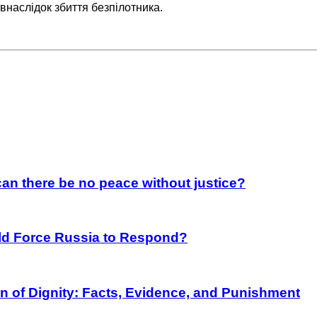
внаслідок збиття безпілотника.
an there be no peace without justice?
rld Force Russia to Respond?
on of Dignity: Facts, Evidence, and Punishment