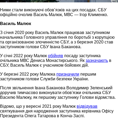
Ними стали виконуючі обовʼязків на цих посадах. СБУ
офіційно очолив Василь Малюк, МВС — Ігор Клименко.
Василь Малюк
З січня 2020 року Василь Малюк працював заступником
начальника Головного управління по боротьбі з корупцією
та організованою злочинністю СБУ, а з березня 2020 став
заступником голови СБУ Івана Баканова.
У січні 2022 року Малюк
обійняв
посаду заступника
очільника МВС Дениса Монастирського. Як
зазначають
в
СБУ, Василь Малюк є учасником бойових дій.
У березні 2022 року Малюка
призначили
першим
заступником голови Служби безпеки України.
Після звільнення Івана Баканова Володимир Зеленський
доручив тимчасово виконувати обов'язки очільника СБУ
Василю Малюку, як першому заступнику Голови відомства.
Відомо, що у вересні 2021 року Малюк
відвідував
святкування дня народження заступника керівника Офісу
Президента Олега Татарова в Конча-Заспі.