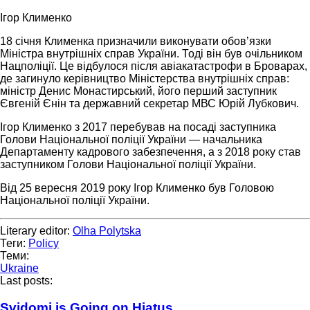
Ігор Клименко
18 січня Клименка призначили виконувати обовʼязки
Міністра внутрішніх справ України. Тоді він був очільником
Нацполіції. Це відбулося після авіакатастрофи в Броварах,
де загинуло керівництво Міністерства внутрішніх справ:
міністр Денис Монастирський, його перший заступник
Євгеній Єнін та державний секретар МВС Юрій Лубкович.
Ігор Клименко з 2017 перебував на посаді заступника
Голови Національної поліції України — начальника
Департаменту кадрового забезпечення, а з 2018 року став
заступником Голови Національної поліції України.
Від 25 вересня 2019 року Ігор Клименко був Головою
Національної поліції України.
Literary editor:
Olha Polytska
Теги:
Policy
Теми:
Ukraine
Last posts:
Svidomi is Going on Hiatus