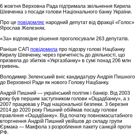
6 жовтня Верховна Рада підтримала звільнення Кирила
Шевченка з посади голови Національного банку України.
Про це
повідомляє
народний депутат від фракції «Голос»
Ярослав Железняк.
«За» відповідне рішення проголосували 263 депутатів.
Раніше САП
повідомила
про підозру голові Нацбанку
Кирилу Шевченку, через причетність до діяльності, що
призвела до збитків «Укргазбанку» в сумі понад 206 млн
гривень.
Володимир Зеленський вніс кандидатуру Андрія Пишного
до Верховної Ради як нового Голову Нацбанку.
Андрій Пишний — український політик і банкір. Від 2003
року був першим заступником голови «Ощадбанку», а з
2007 працював у Раді національної безпеки. З березня
2014 до 2020 року Пишний обіймав посаду голови
правління «Ощадбанку». Від початку повномасштабного
вторгнення Андрій Пишний увійшов до складу групи
Єрмака — Макфола з розроблення пакету санкцій проти
РФ.