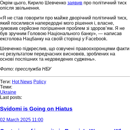
Окрім цього, Кирило Шевченко
заявив
про політичний тиск
опісля звільнення.
«Я не став говорити про майже дворічний політичний тиск,
який посилився напередодні мого рішення і, власне,
зумовив серйозне погіршення проблем зі здоров’ям. Я не
був зручним Головою Національного банку», — написав
ексголова Нацбанку на своїй сторінці у Facebook.
Шевченко підкреслив, що озвучені правоохоронцями факти
«є результатом передчасних висновків, зроблених на
основі поспішних та недоведених суджень».
Фото: пресслужба НБУ
Теги:
Hot News
Policy
Теми:
Ukraine
Last posts:
Svidomi is Going on Hiatus
02 March 2025 11:00