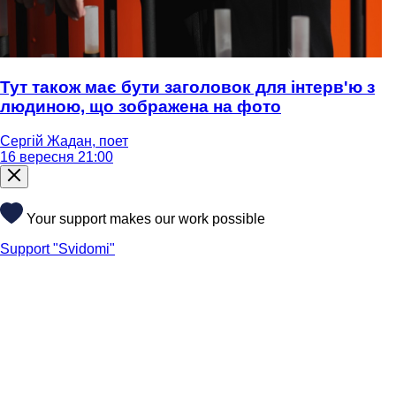
Тут також має бути заголовок для інтерв'ю з
людиною, що зображена на фото
Сергій Жадан, поет
16 вересня 21:00
Your support makes our work possible
Support "Svidomi"