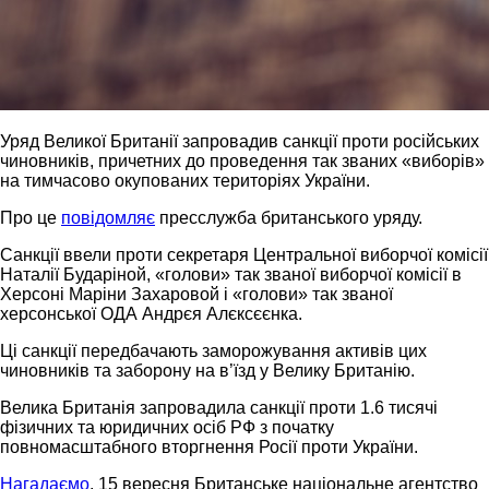
Уряд Великої Британії запровадив санкції проти російських
чиновників, причетних до проведення так званих «виборів»
на тимчасово окупованих територіях України.
Про це
повідомляє
пресслужба британського уряду.
Санкції ввели проти секретаря Центральної виборчої комісії
Наталії Бударіной, «голови» так званої виборчої комісії в
Херсоні Маріни Захаровой і «голови» так званої
херсонської ОДА Андрєя Алєксєєнка.
Ці санкції передбачають заморожування активів цих
чиновників та заборону на в’їзд у Велику Британію.
Велика Британія запровадила санкції проти 1.6 тисячі
фізичних та юридичних осіб РФ з початку
повномасштабного вторгнення Росії проти України.
Нагадаємо
, 15 вересня Британське національне агентство