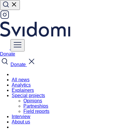
Donate
Donate
All news
Analytics
Explainers
Special projects
Opinions
Partneships
Field reports
Interview
About us