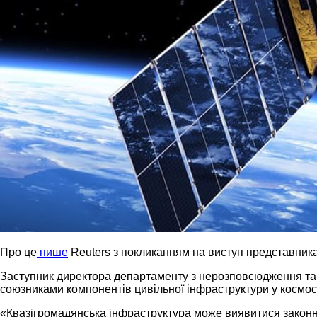
Про це
пише
Reuters з покликанням на виступ представник
Заступник директора департаменту з нерозповсюдження та
союзниками компонентів цивільної інфраструктури у космосі
«Квазігромадянська інфраструктура може виявитися законно