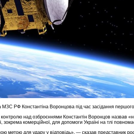
а МЗС РФ Константіна Воронцова під час засідання першого
 контролю над озброєннями Константін Воронцов назвав «
, зокрема комерційної, для допомоги Україні на тлі повном
ю метою для удару у відповідь», — сказав представник росі