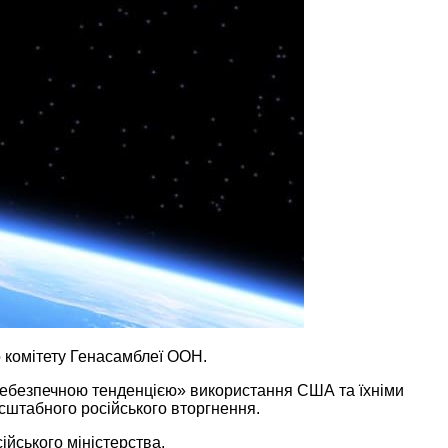
 комітету Генасамблеї ООН.
небезпечною тенденцією» використання США та їхніми
асштабного російського вторгнення.
йського міністерства.