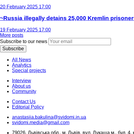
20 February 2025 17:00
~Russia illegally detains 25,000 Kremlin prisoner
19 February 2025 17:00
More posts
Subscribe to our news
Subscribe
All News
Analytics
Special projects
Interview
About us
Community
Contact Us
Editorial Policy
anastasiia.bakulina@svidomi.in.ua
svidomi.media@gmail.com
79026, Львівська обл., м. Львів, вул. Лукаша м., буд. 4, 