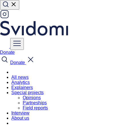
Donate
Donate
All news
Analytics
Explainers
Special projects
Opinions
Partneships
Field reports
Interview
About us