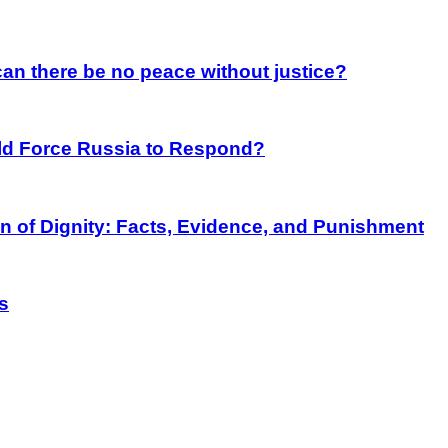
an there be no peace without justice?
rld Force Russia to Respond?
on of Dignity: Facts, Evidence, and Punishment
s