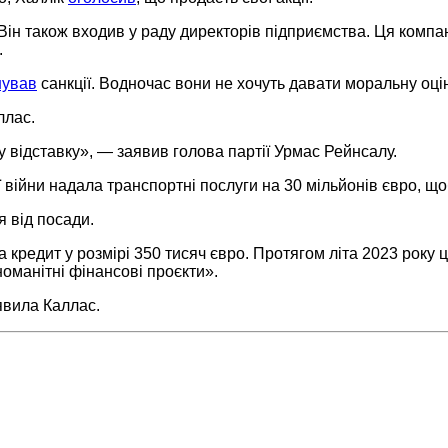
. Він також входив у раду директорів підприємства. Ця комп
.
шував
санкції. Водночас вони не хочуть давати моральну оці
ллас.
 відставку», — заявив голова партії Урмас Рейнсалу.
 війни надала транспортні послуги на 30 мільйонів євро, що
 від посади.
а кредит у розмірі 350 тисяч євро. Протягом літа 2023 року
номанітні фінансові проєкти».
явила Каллас.