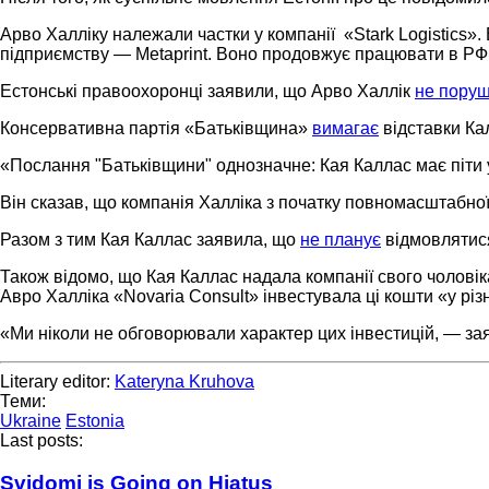
Арво Халліку належали частки у компанії «Stark Logistics»
підприємству — Metaprint. Воно продовжує працювати в РФ
Естонські правоохоронці заявили, що Арво Халлік
не пору
Консервативна партія «Батьківщина»
вимагає
відставки Ка
«Послання "Батьківщини" однозначне: Кая Каллас має піти у
Він сказав, що компанія Халліка з початку повномасштабної
Разом з тим Кая Каллас заявила, що
не планує
відмовлятися
Також відомо, що Кая Каллас надала компанії свого чоловік
Авро Халліка «Novaria Consult» інвестувала ці кошти «у різ
«Ми ніколи не обговорювали характер цих інвестицій, — за
Literary editor:
Kateryna Kruhova
Теми:
Ukraine
Estonia
Last posts:
Svidomi is Going on Hiatus