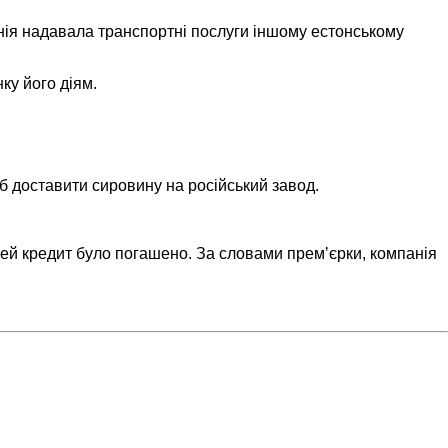
анія надавала транспортні послуги іншому естонському
нку його діям.
б доставити сировину на російський завод.
 цей кредит було погашено. За словами премʼєрки, компанія