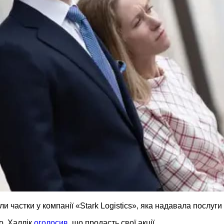
и частки у компанії «Stark Logistics», яка надавала послуг
о, Халлік
оголосив
, що продасть свої акції.