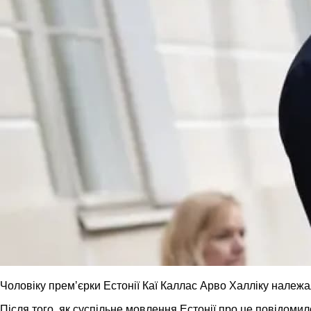
Чоловіку премʼєрки Естонії Каї Каллас Арво Халліку належал
Після того, як суспільне мовлення Естонії про це повідомил