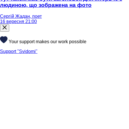
людиною, що зображена на фото
Сергій Жадан, поет
16 вересня 21:00
Your support makes our work possible
Support "Svidomi"