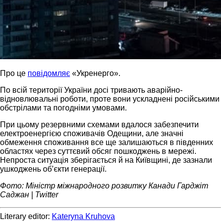
Про це
повідомляє
«Укренерго».
По всій території України досі тривають аварійно-
відновлювальні роботи, проте вони ускладнені російськими
обстрілами та погодніми умовами.
При цьому резервними схемами вдалося забезпечити
електроенергією споживачів Одещини, але значні
обмеження споживання все ще залишаються в південних
областях через суттєвий обсяг пошкоджень в мережі.
Непроста ситуація зберігається й на Київщині, де зазнали
ушкоджень об’єкти генерації.
Фото: Міністр міжнародного розвитку Канади Гарджіт
Саджан | Twitter
Literary editor:
Kateryna Kruhova