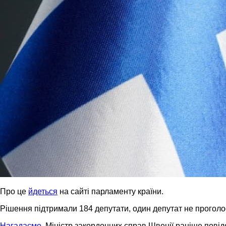
Про це
йдеться
на сайті парламенту країни.
Рішення підтримали 184 депутати, один депутат не проголо
Нагадаємо
, Міністр закордонних справ Швеції раніше пов