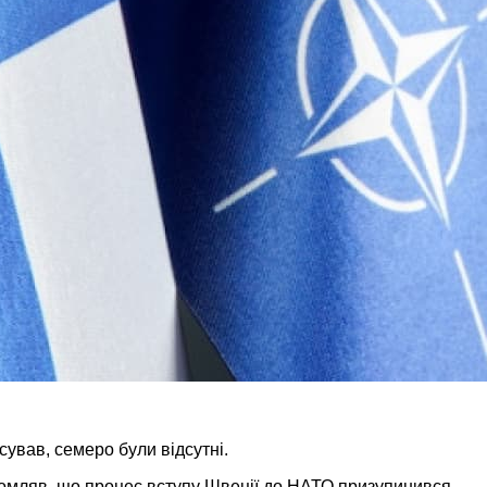
сував, семеро були відсутні.
ідомляв, що процес вступу Швеції до НАТО призупинився.