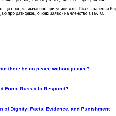
ого, що процес тимчасово призупинився». Після спалення Ко
ією про ратифікацію їхніх заявок на членство в НАТО.
an there be no peace without justice?
rld Force Russia to Respond?
on of Dignity: Facts, Evidence, and Punishment