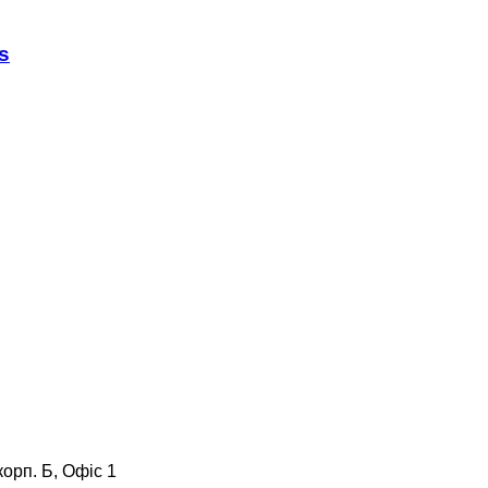
s
корп. Б, Офіс 1