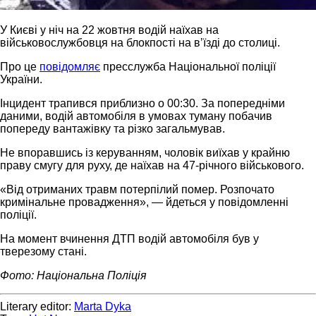
У Києві у ніч на 22 жовтня водій наїхав на
військовослужбовця на блокпості на вʼїзді до столиці.
Про це
повідомляє
пресслужба Національної поліції
України.
Інцидент трапився приблизно о 00:30. За попередніми
даними, водій автомобіля в умовах туману побачив
попереду вантажівку та різко загальмував.
Не впоравшись із керуванням, чоловік виїхав у крайню
праву смугу для руху, де наїхав на 47-річного військового.
«Від отриманих травм потерпілий помер. Розпочато
кримінальне провадження», — йдеться у повідомленні
поліції.
На момент вчинення ДТП водій автомобіля був у
тверезому стані.
Фото: Національна Поліція
Literary editor:
Marta Dyka