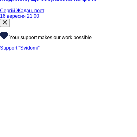
Сергій Жадан, поет
16 вересня 21:00
Your support makes our work possible
Support "Svidomi"