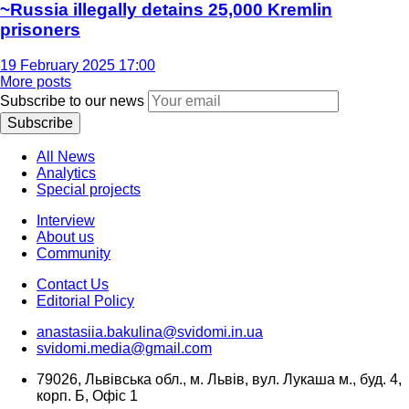
~Russia illegally detains 25,000 Kremlin
prisoners
19 February 2025 17:00
More posts
Subscribe to our news
Subscribe
All News
Analytics
Special projects
Interview
About us
Community
Contact Us
Editorial Policy
anastasiia.bakulina@svidomi.in.ua
svidomi.media@gmail.com
79026, Львівська обл., м. Львів, вул. Лукаша м., буд. 4,
корп. Б, Офіс 1