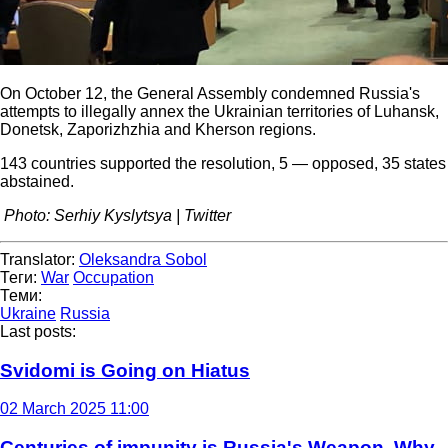
On October 12, the General Assembly condemned Russia's
attempts to illegally annex the Ukrainian territories of Luhansk,
Donetsk, Zaporizhzhia and Kherson regions.
143 countries supported the resolution, 5 — opposed, 35 states
abstained.
Photo: Serhiy Kyslytsya | Twitter
Translator:
Oleksandra Sobol
Теги:
War
Occupation
Теми:
Ukraine
Russia
Last posts:
Svidomi is Going on Hiatus
02 March 2025 11:00
Centuries of impunity is Russia's Weapon. Why