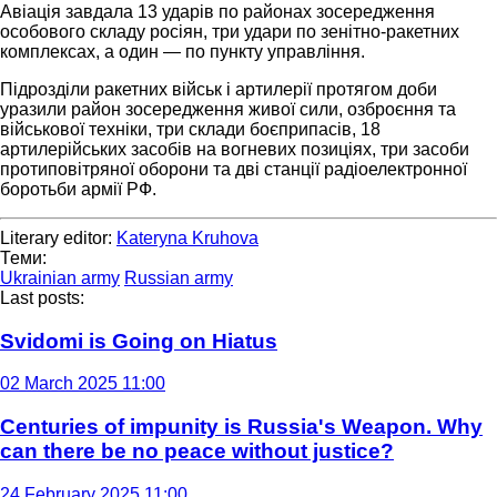
Авіація завдала 13 ударів по районах зосередження
особового складу росіян, три удари по зенітно-ракетних
комплексах, а один — по пункту управління.
Підрозділи ракетних військ і артилерії протягом доби
уразили район зосередження живої сили, озброєння та
військової техніки, три склади боєприпасів, 18
артилерійських засобів на вогневих позиціях, три засоби
протиповітряної оборони та дві станції радіоелектронної
боротьби армії РФ.
Literary editor:
Kateryna Kruhova
Теми:
Ukrainian army
Russian army
Last posts:
Svidomi is Going on Hiatus
02 March 2025 11:00
Centuries of impunity is Russia's Weapon. Why
can there be no peace without justice?
24 February 2025 11:00