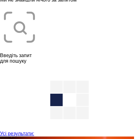
Введіть запит
для пошуку
Усі результати: