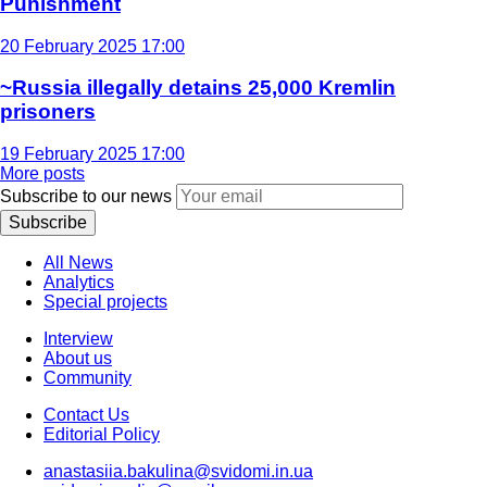
Punishment
20 February 2025 17:00
~Russia illegally detains 25,000 Kremlin
prisoners
19 February 2025 17:00
More posts
Subscribe to our news
Subscribe
All News
Analytics
Special projects
Interview
About us
Community
Contact Us
Editorial Policy
anastasiia.bakulina@svidomi.in.ua