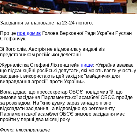
Засідання заплановане на 23-24 лютого.
Про це
повідомив
Голова Верховної Ради України Руслан
Стефанчук.
Зі його слів, Австрія не відмовила у видачі віз
представникам російської делегації.
Журналістка Стефані Ліхтенштейн
пише
: «Україна вважає,
що підсанкційні російські депутати, які мають взяти участь у
засіданні, використають цей захід як "майданчик для
виправдання агресії" проти України».
Вона додає, що прессекретар ОБСЄ повідомив їй, що
зимове засідання Парламентської асамблеї ОБСЄ пройде
за розкладом. На їхню думку, зараз занадто пізно
відкладати засідання, а відповідно до регламенту
Парламентської асамблеї ОБСЄ зимове засідання має
пройти у перші два місяці року.
Фото: ілюстративне