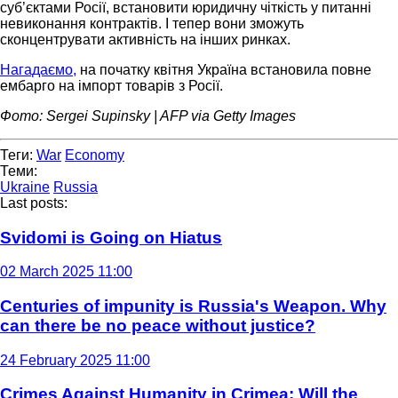
суб’єктами Росії, встановити юридичну чіткість у питанні
невиконання контрактів. І тепер вони зможуть
сконцентрувати активність на інших ринках.
Нагадаємо,
на початку квітня Україна встановила повне
ембарго на імпорт товарів з Росії.
Фото: Sergei Supinsky | AFP via Getty Images
Теги:
War
Economy
Теми:
Ukraine
Russia
Last posts:
Svidomi is Going on Hiatus
02 March 2025 11:00
Centuries of impunity is Russia's Weapon. Why
can there be no peace without justice?
24 February 2025 11:00
Crimes Against Humanity in Crimea: Will the