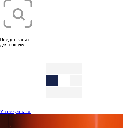
Введіть запит
для пошуку
Усі результати: