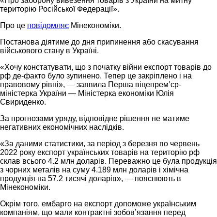
«Про заборону вивезення товарів з України на митну
територію Російської Федерації».
Про це
повідомляє
Мінекономіки.
Постанова діятиме до дня припинення або скасування
військового стану в Україні.
«Хочу констатувати, що з початку війни експорт товарів до
рф де-факто було зупинено. Тепер це закріплено і на
правовому рівні», — заявила Перша віцепрем’єр-
міністерка України — Міністерка економіки Юлія
Свириденко.
За прогнозами уряду, відповідне рішення не матиме
негативних економічних наслідків.
«За даними статистики, за період з березня по червень
2022 року експорт українських товарів на територію рф
склав всього 4.2 млн доларів. Переважно це була продукція
з чорних металів на суму 4.189 млн доларів і хімічна
продукція на 57.2 тисячі доларів», — пояснюють в
Мінекономіки.
Окрім того, ембарго на експорт допоможе українським
компаніям, що мали контрактні зобов’язання перед