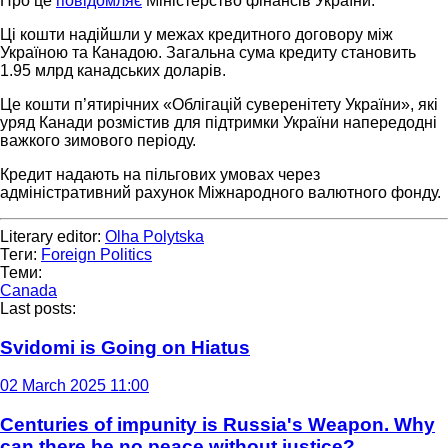
Про це
повідомляє
Міністерство фінансів України.
Ці кошти надійшли у межах кредитного договору між
Україною та Канадою. Загальна сума кредиту становить
1.95 млрд канадських доларів.
Це кошти п’ятирічних «Облігацій суверенітету України», які
уряд Канади розмістив для підтримки України напередодні
важкого зимового періоду.
Кредит надають на пільгових умовах через
адміністративний рахунок Міжнародного валютного фонду.
Literary editor:
Olha Polytska
Теги:
Foreign Politics
Теми:
Canada
Last posts:
Svidomi is Going on Hiatus
02 March 2025 11:00
Centuries of impunity is Russia's Weapon. Why
can there be no peace without justice?