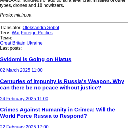
AMRAAM, hundreds of additional anti-aircraft missiles of other
types, drones and 18 howitzers.
Photo: mil.in.ua
Translator:
Oleksandra Sobol
Теги:
War
Foreign Politics
Теми:
Great Britain
Ukraine
Last posts:
Svidomi is Going on Hiatus
02 March 2025 11:00
Centuries of impunity is Russia's Weapon. Why
can there be no peace without justice?
24 February 2025 11:00
Crimes Against Humanity in Crimea: Will the
World Force Russia to Respond?
22 February 2025 17:00