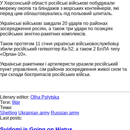
У Херсонській області російські військові побудували
мережу окопів та бліндажів з морських контейнерів, які
перед цим облаштовувались під польовий шпиталь.
Українські військові завдали 20 ударів по районах
зосередження росіян, а також три удари по позиціях
російських зенітно-ракетних комплексів.
Також протягом 11 січня українські військовослужбовці
збили російський гелікоптер Ка-52, а також 2 БпЛА типу
«Орлан-10».
Українські ракетники і артилеристи уразили російський
пункт управління, сім районів зосередження живої сили та
три склади боєприпасів російських військ.
Literary editor:
Olha Polytska
Теги:
War
Теми:
Shelling
Ukrainian army
Russian army
Last posts:
Svidomi is Going on Hiatus