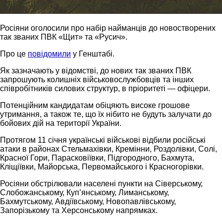
Росіяни оголосили про набір найманців до новостворених
так званих ПВК «Щит» та «Русич».
Про це
повідомили
у Генштабі.
Як зазначають у відомстві, до нових так званих ПВК
запрошують колишніх військовослужбовців та інших
співробітників силових структур, в пріоритеті — офіцери.
Потенційним кандидатам обіцяють високе грошове
утримання, а також те, що їх нібито не будуть залучати до
бойових дій на території України.
Протягом 11 січня українські військові відбили російські
атаки в районах Стельмахівки, Кремінни, Роздолівки, Солі,
Красної Гори, Парасковіївки, Підгородного, Бахмута,
Кліщіївки, Майорська, Первомайського і Красногорівки.
Росіяни обстрілювали населені пункти на Сіверському,
Слобожанському, Куп’янському, Лиманському,
Бахмутському, Авдіївському, Новопавлівському,
Запорізькому та Херсонському напрямках.