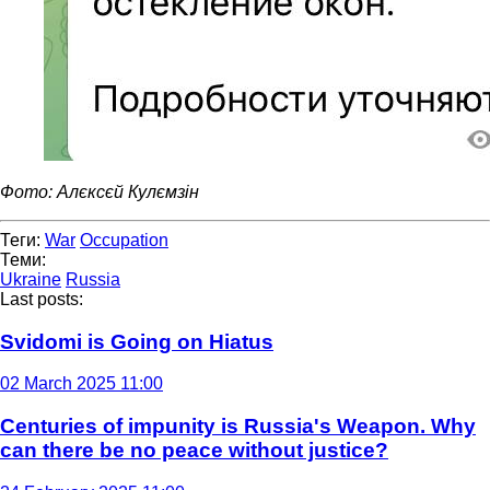
Фото: Алєксєй Кулємзін
Теги:
War
Occupation
Теми:
Ukraine
Russia
Last posts:
Svidomi is Going on Hiatus
02 March 2025 11:00
Centuries of impunity is Russia's Weapon. Why
can there be no peace without justice?