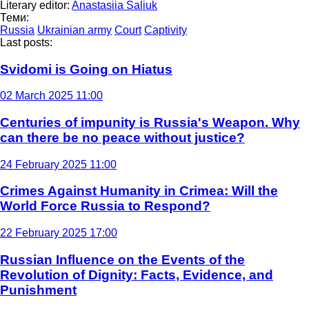
Literary editor:
Anastasiia Saliuk
Теми:
Russia
Ukrainian army
Court
Captivity
Last posts:
Svidomi is Going on Hiatus
02 March 2025 11:00
Centuries of impunity is Russia's Weapon. Why
can there be no peace without justice?
24 February 2025 11:00
Crimes Against Humanity in Crimea: Will the
World Force Russia to Respond?
22 February 2025 17:00
Russian Influence on the Events of the
Revolution of Dignity: Facts, Evidence, and
Punishment