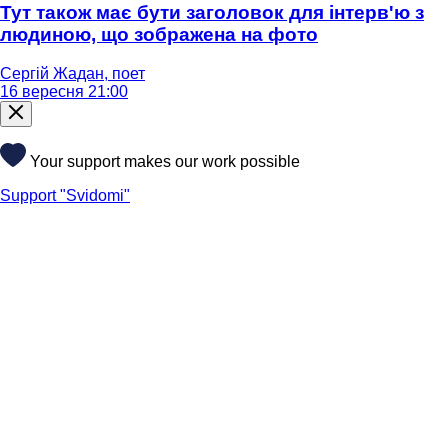
Тут також має бути заголовок для інтерв'ю з
людиною, що зображена на фото
Сергій Жадан, поет
16 вересня 21:00
Your support makes our work possible
Support "Svidomi"