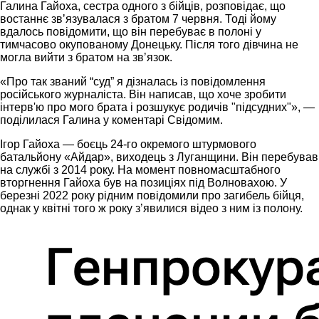
Галина Гайоха, сестра одного з бійців, розповідає, що
востаннє звʼязувалася з братом 7 червня. Тоді йому
вдалось повідомити, що він перебуває в полоні у
тимчасово окупованому Донецьку. Після того дівчина не
могла вийти з братом на звʼязок.
«Про так званий “суд” я дізналась із повідомлення
російського журналіста. Він написав, що хоче зробити
інтерв'ю про мого брата і розшукує родичів "підсудних"», —
поділилася Галина у коментарі Свідомим.
Ігор Гайоха — боєць 24-го окремого штурмового
батальйону «Айдар», виходець з Луганщини. Він перебував
на службі з 2014 року. На момент повномасштабного
вторгнення Гайоха був на позиціях під Волновахою. У
березні 2022 року рідним повідомили про загибель бійця,
однак у квітні того ж року зʼявилися відео з ним із полону.