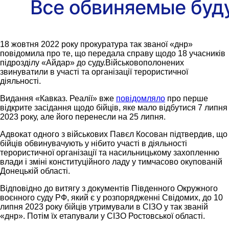
18 жовтня 2022 року прокуратура так званої «днр»
повідомила про те, що передала справу щодо 18 учасників
підрозділу «Айдар» до суду.Військовополонених
звинуватили в участі та організації терористичної
діяльності.
Видання «Кавказ. Реалії» вже
повідомляло
про перше
відкрите засідання щодо бійців, яке мало відбутися 7 липня
2023 року, але його перенесли на 25 липня.
Адвокат одного з військових Павєл Косован підтвердив, що
бійців обвинувачують у нібито участі в діяльності
терористичної організації та насильницькому захопленню
влади і зміні конституційного ладу у тимчасово окупованій
Донецькій області.
Відповідно до витягу з документів Південного Окружного
воєнного суду РФ, який є у розпорядженні Свідомих, до 10
липня 2023 року бійців утримували в СІЗО у так званій
«днр». Потім їх етапували у СІЗО Ростовської області.