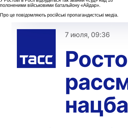
У Ростові в Росії відбудеться так званий «суд» над 18
полоненими військовими батальйону «Айдар».
Про це повідомляють російські пропагандистські медіа.