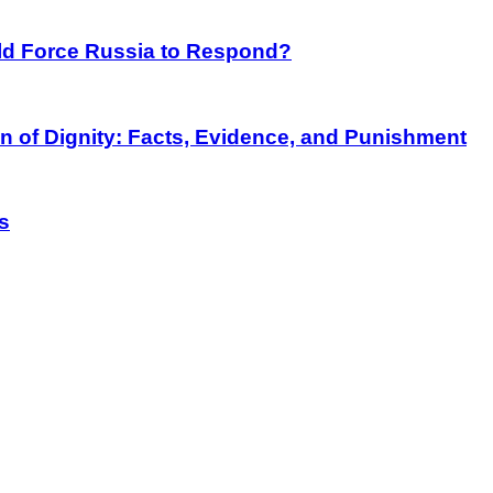
rld Force Russia to Respond?
on of Dignity: Facts, Evidence, and Punishment
s