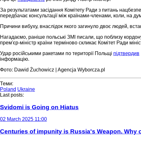
За результатами засідання Комітету Ради з питань нацбезпек
передбачає консультації між країнами-членами, коли, на думку
Причини вибуху, внаслідок якого загинуло двоє людей, вст
Нагадаємо, раніше польські ЗМІ писали, що поблизу кордону
прем'єр-міністр країни терміново скликає Комітет Ради міні
Удар російськими ракетами по території Польщі
підтвердив
інформацію.
Фото: Dawid Żuchowicz | Agencja Wyborcza.pl
Теми:
Poland
Ukraine
Last posts:
Svidomi is Going on Hiatus
02 March 2025 11:00
Centuries of impunity is Russia's Weapon. Why c