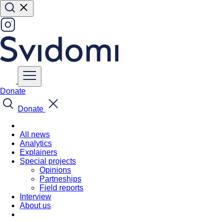
Donate
Donate
All news
Analytics
Explainers
Special projects
Opinions
Partneships
Field reports
Interview
About us