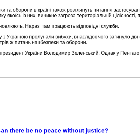
и та оборони в країні також розглянуть питання застосуванн
 якоїсь із них, виникне загроза територіальній цілісності, п
ановлюють. Наразі там працюють відповідні служби.
 з Україною пролунали вибухи, внаслідок чого загинуло дві
стрів ж питань нацбезпеки та оборони.
президент України Володимир Зеленський. Однак у Пентаго
an there be no peace without justice?