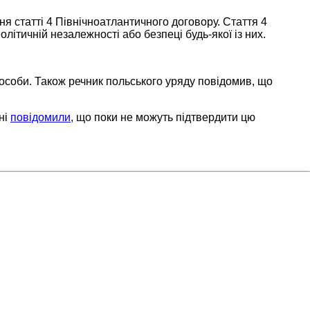
я статті 4 Північноатлантичного договору. Стаття 4
олітичній незалежності або безпеці будь-якої із них.
 особи. Також речник польського уряду повідомив, що
ні
повідомили
, що поки не можуть підтвердити цю