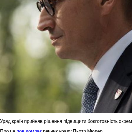
Уряд країн прийняв рішення підвищити боєготовність окреми
Про це
повідомляє
речник уряду Пьотр Мюлер.