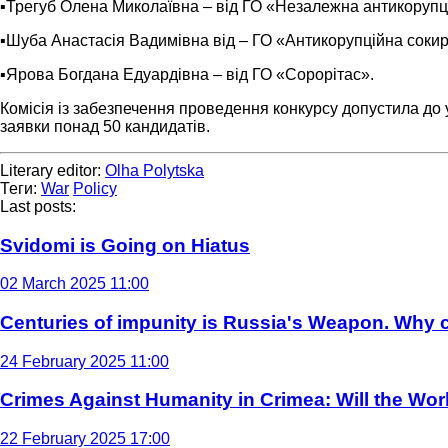
▪️Трегуб Олена Миколаївна – від ГО «Незалежна антикорупц
▪️Шуба Анастасія Вадимівна від – ГО «Антикорупційна сокир
▪️Ярова Богдана Едуардівна – від ГО «Сорорітас».
Комісія із забезпечення проведення конкурсу допустила до 
заявки понад 50 кандидатів.
Literary editor:
Olha Polytska
Теги:
War
Policy
Last posts:
Svidomi is Going on Hiatus
02 March 2025 11:00
Centuries of impunity is Russia's Weapon. Why c
24 February 2025 11:00
Crimes Against Humanity in Crimea: Will the Wo
22 February 2025 17:00