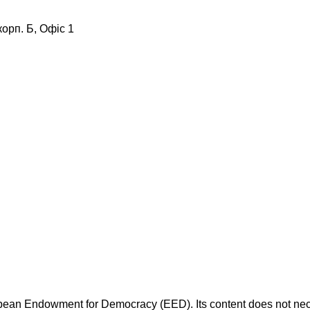
корп. Б, Офіс 1
opean Endowment for Democracy (EED). Its content does not necess