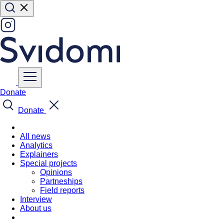
Donate
Donate
All news
Analytics
Explainers
Special projects
Opinions
Partneships
Field reports
Interview
About us