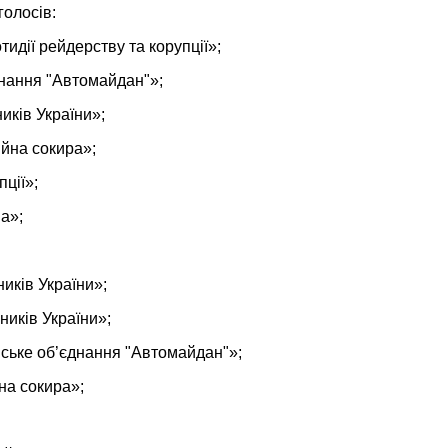
голосів:
идії рейдерству та корупції»;
днання "Автомайдан"»;
иків України»;
ійна сокира»;
ції»;
а»;
иків України»;
ників України»;
нське об’єднання "Автомайдан"»;
на сокира»;