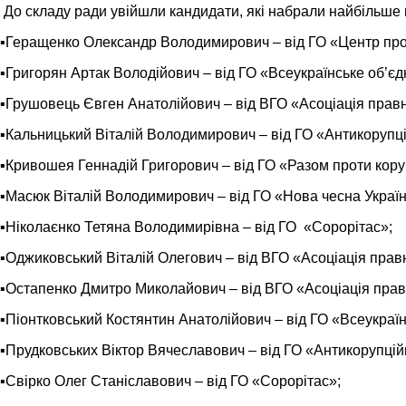
До складу ради увійшли кандидати, які набрали найбільше 
▪️Геращенко Олександр Володимирович – від ГО «Центр прот
▪️Григорян Артак Володійович – від ГО «Всеукраїнське об’є
▪️Грушовець Євген Анатолійович – від ВГО «Асоціація правн
▪️Кальницький Віталій Володимирович – від ГО «Антикорупц
▪️Кривошея Геннадій Григорович – від ГО «Разом проти коруп
▪️Масюк Віталій Володимирович – від ГО «Нова чесна Україн
▪️Ніколаєнко Тетяна Володимирівна – від ГО «Сорорітас»;
▪️Оджиковський Віталій Олегович – від ВГО «Асоціація правн
▪️Остапенко Дмитро Миколайович – від ВГО «Асоціація прав
▪️Піонтковський Костянтин Анатолійович – від ГО «Всеукраї
▪️Прудковських Віктор Вячеславович – від ГО «Антикорупцій
▪️Свірко Олег Станіславович – від ГО «Сорорітас»;