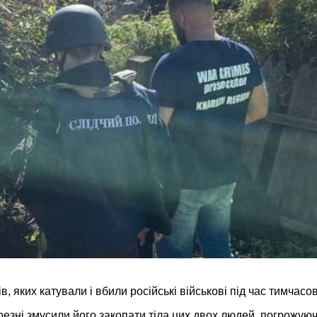
, яких катували і вбили російські військові під час тимчасов
березні змусили його закопати тіла цих двох людей, погрожую