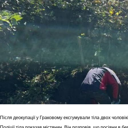
Після деокупації у Граковому ексгумували тіла двох чоловіків
Поліції тіла показав містянин. Він розповів, що росіяни в 