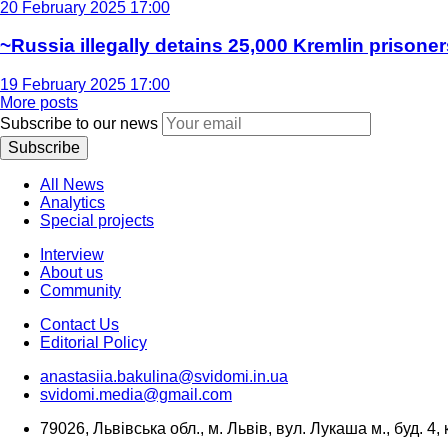
20 February 2025 17:00
~Russia illegally detains 25,000 Kremlin prisoner
19 February 2025 17:00
More posts
Subscribe to our news
Subscribe
All News
Analytics
Special projects
Interview
About us
Community
Contact Us
Editorial Policy
anastasiia.bakulina@svidomi.in.ua
svidomi.media@gmail.com
79026, Львівська обл., м. Львів, вул. Лукаша м., буд. 4, 