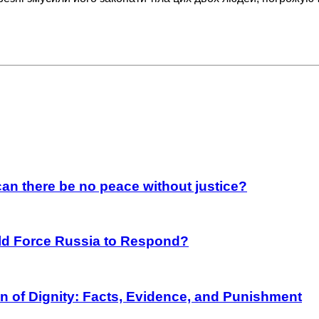
an there be no peace without justice?
rld Force Russia to Respond?
on of Dignity: Facts, Evidence, and Punishment