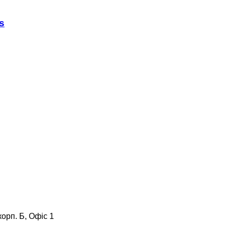
s
корп. Б, Офіс 1