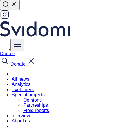
Donate
Donate
All news
Analytics
Explainers
Special projects
Opinions
Partneships
Field reports
Interview
About us