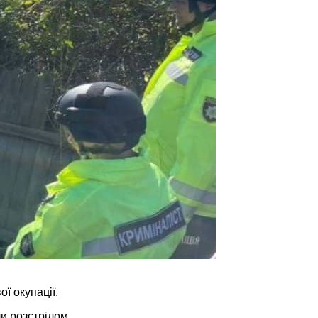
ої окупації.
чи розстрілом.