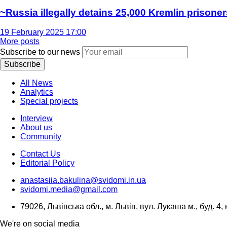
~Russia illegally detains 25,000 Kremlin prisoner
19 February 2025 17:00
More posts
Subscribe to our news
Subscribe
All News
Analytics
Special projects
Interview
About us
Community
Contact Us
Editorial Policy
anastasiia.bakulina@svidomi.in.ua
svidomi.media@gmail.com
79026, Львівська обл., м. Львів, вул. Лукаша м., буд. 4, 
We're on social media