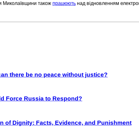
ни Миколаївщини також
працюють
над відновленням електро
an there be no peace without justice?
rld Force Russia to Respond?
on of Dignity: Facts, Evidence, and Punishment