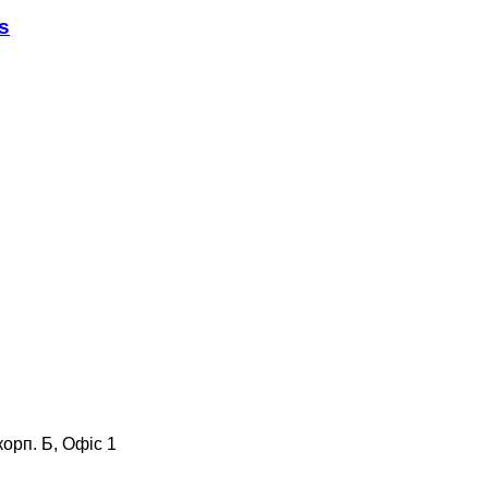
s
корп. Б, Офіс 1