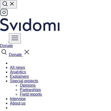
Donate
Donate
All news
Analytics
Explainers
Special projects
Opinions
Partneships
Field reports
Interview
About us