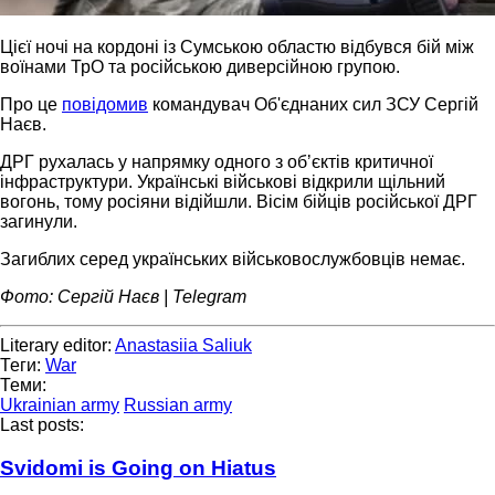
Цієї ночі на кордоні із Сумською областю відбувся бій між
воїнами ТрО та російською диверсійною групою.
Про це
повідомив
командувач Об'єднаних сил ЗСУ Сергій
Наєв.
ДРГ рухалась у напрямку одного з обʼєктів критичної
інфраструктури. Українські військові відкрили щільний
вогонь, тому росіяни відійшли. Вісім бійців російської ДРГ
загинули.
Загиблих серед українських військовослужбовців немає.
Фото: Сергій Наєв | Telegram
Literary editor:
Anastasiia Saliuk
Теги:
War
Теми:
Ukrainian army
Russian army
Last posts:
Svidomi is Going on Hiatus