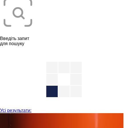
Введіть запит
для пошуку
Усі результати: