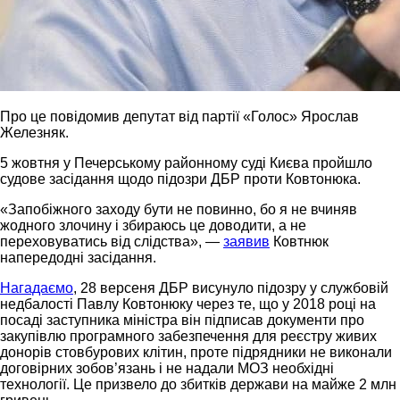
Про це повідомив депутат від партії «Голос» Ярослав
Железняк.
5 жовтня у Печерському районному суді Києва пройшло
судове засідання щодо підозри ДБР проти Ковтонюка.
«Запобіжного заходу бути не повинно, бо я не вчиняв
жодного злочину і збираюсь це доводити, а не
переховуватись від слідства», —
заявив
Ковтнюк
напередодні засідання.
Нагадаємо
, 28 версеня ДБР висунуло підозру у службовій
недбалості Павлу Ковтонюку через те, що у 2018 році на
посаді заступника міністра він підписав документи про
закупівлю програмного забезпечення для реєстру живих
донорів стовбурових клітин, проте підрядники не виконали
договірних зобов’язань і не надали МОЗ необхідні
технології. Це призвело до збитків держави на майже 2 млн