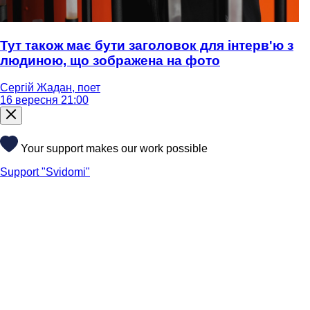
Тут також має бути заголовок для інтерв'ю з
людиною, що зображена на фото
Сергій Жадан, поет
16 вересня 21:00
Your support makes our work possible
Support "Svidomi"