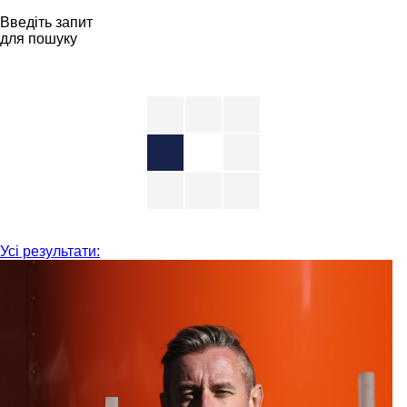
Введіть запит
для пошуку
Усі результати: