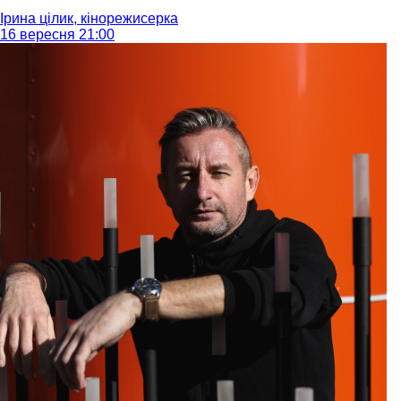
Ірина цілик, кінорежисерка
16 вересня 21:00