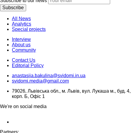
Subscribe to our news
Subscribe
All News
Analytics
Special projects
Interview
About us
Community
Contact Us
Editorial Policy
anastasiia.bakulina@svidomi.in.ua
svidomi.media@gmail.com
79026, Львівська обл., м. Львів, вул. Лукаша м., буд. 4,
корп. Б, Офіс 1
We're on social media
Partners: