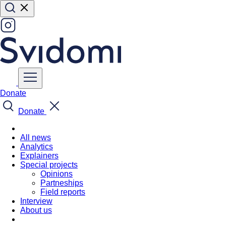
Donate
Donate
All news
Analytics
Explainers
Special projects
Opinions
Partneships
Field reports
Interview
About us