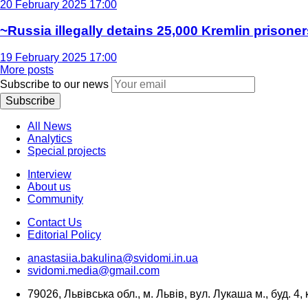
20 February 2025 17:00
~Russia illegally detains 25,000 Kremlin prisoner
19 February 2025 17:00
More posts
Subscribe to our news
Subscribe
All News
Analytics
Special projects
Interview
About us
Community
Contact Us
Editorial Policy
anastasiia.bakulina@svidomi.in.ua
svidomi.media@gmail.com
79026, Львівська обл., м. Львів, вул. Лукаша м., буд. 4, 