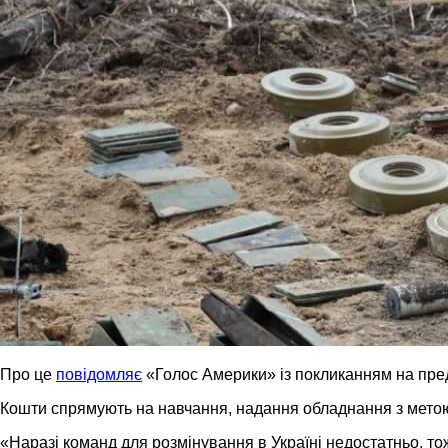
Про це
повідомляє
«Голос Америки» із покликанням на пре
Кошти спрямують на навчання, надання обладнання з метою
«Наразі команд для розмінування в Україні недостатньо, т