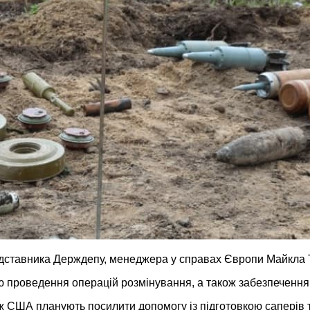
дставника Держдепу, менеджера у справах Європи Майкла 
 проведення операцій розмінування, а також забезпечення
ож США планують посилити допомогу із підготовкою саперів 