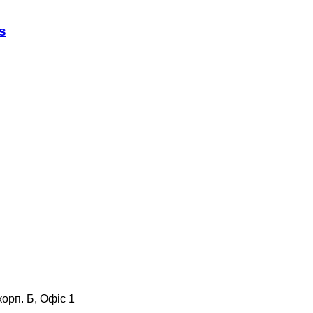
s
корп. Б, Офіс 1