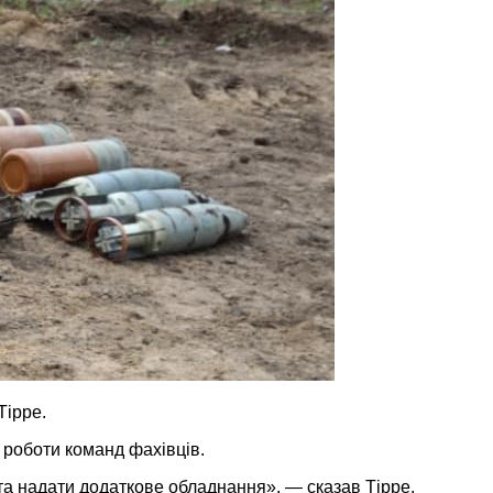
Тірре.
 роботи команд фахівців.
та надати додаткове обладнання», — сказав Тірре.