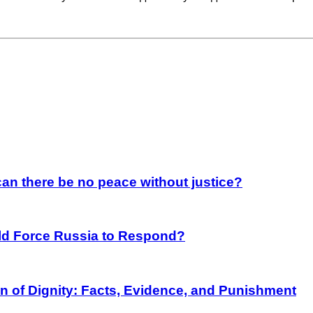
an there be no peace without justice?
rld Force Russia to Respond?
on of Dignity: Facts, Evidence, and Punishment