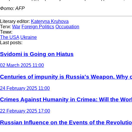
Фото: AFP
Literary editor:
Kateryna Kruhova
Теги:
War
Foreign Politics
Occupation
Теми:
The USA
Ukraine
Last posts:
Svidomi is Going on Hiatus
02 March 2025 11:00
Centuries of impunity is Russia's Weapon. Why c
24 February 2025 11:00
Crimes Against Humanity in Crimea: Will the Wo
22 February 2025 17:00
Russian Influence on the Events of the Revoluti