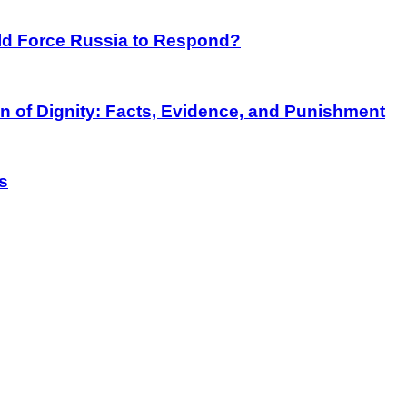
rld Force Russia to Respond?
on of Dignity: Facts, Evidence, and Punishment
s