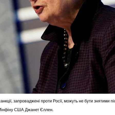
кції, запроваджені проти Росії, можуть не бути знятими піс
 Мінфіну США Джанет Єллен.