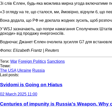
Зі слів Єллен, будь-яка можлива мирна угода включатиме п
«З огляду на те, що сталося, ми, ймовірно, відчули б, що пе
Вона додала, що РФ не доклала жодних зусиль, щоб розпоча
У WSJ зазначають, що попри намагання Сполучених Штатів та
доходи» від продажу енергоносіїв.
Водночас Джанет Єллен очолила зусилля G7 для встановленн
Фото: Elizabeth Frantz | Reuters
Теги:
War
Foreign Politics
Sanctions
Теми:
The USA
Ukraine
Russia
Last posts:
Svidomi is Going on Hiatus
02 March 2025 11:00
Centuries of impunity is Russia's Weapon. Why c