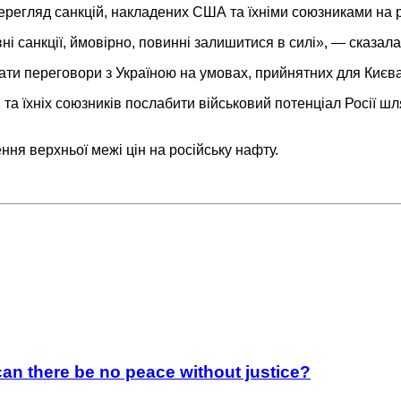
ерегляд санкцій, накладених США та їхніми союзниками на р
вні санкції, ймовірно, повинні залишитися в силі», — сказала
ти переговори з Україною на умовах, прийнятних для Києва
 їхніх союзників послабити військовий потенціал Росії шля
я верхньої межі цін на російську нафту.
an there be no peace without justice?