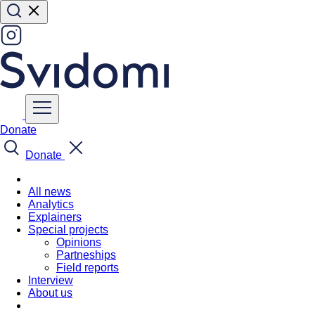
Donate
Donate
All news
Analytics
Explainers
Special projects
Opinions
Partneships
Field reports
Interview
About us