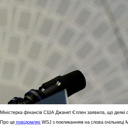
Міністерка фінансів США Джанет Єллен заявила, що деякі сан
Про це
повідомляє
WSJ з покликанням на слова очільниці