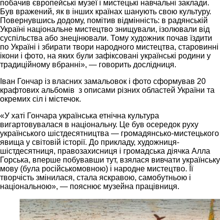
побачив європейські музеї і мистецькі навчальні заклади.
Був вражений, як в інших країнах шанують свою культуру.
Повернувшись додому, помітив відмінність: в радянській
Україні національне мистецтво знищували, ізолювали від
суспільства або знецінювали. Тому художник почав їздити
по Україні і збирати твори народного мистецтва, старовинні
ікони і фото, на яких були зафіксовані українські родини у
традиційному вбранні», — говорить дослідниця.
Іван Гончар із власних замальовок і фото сформував 20
крафтових альбомів з описами різних областей України та
окремих сіл і містечок.
«У хаті Гончара українська етнічна культура
вигартовувалася в національну. Це був осередок руху
українського шістдесятництва — громадянсько-мистецького
явища у світовій історії. До прикладу, художниця-
шістдесятниця, правозахисниця і громадська діячка Алла
Горська, вперше побувавши тут, взялася вивчати українську
мову (була російськомовною) і народне мистецтво. Її
творчість змінилася, стала яскравою, самобутньою і
національною», — пояснює музейна працівниця.