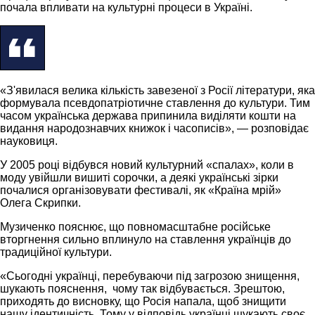
почала впливати на культурні процеси в Україні.
«З'явилася велика кількість завезеної з Росії літератури, яка
формувала псевдопатріотичне ставлення до культури. Тим
часом українська держава припинила виділяти кошти на
видання народознавчих книжок і часописів», — розповідає
науковиця.
У 2005 році відбувся новий культурний «спалах», коли в
моду увійшли вишиті сорочки, а деякі українські зірки
почалися організовувати фестивалі, як «Країна мрій»
Олега Скрипки.
Музиченко пояснює, що повномасштабне російське
вторгнення сильно вплинуло на ставлення українців до
традиційної культури.
«Сьогодні українці, перебуваючи під загрозою знищення,
шукають пояснення, чому так відбувається. Зрештою,
приходять до висновку, що Росія напала, щоб знищити
нашу ідентичність. Тому у відповідь українці шукають своє