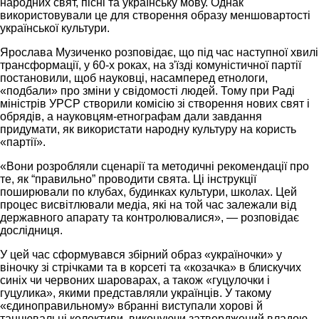
народних свят, пісні та українську мову. Однак
використовували це для створення образу меншовартості
української культури.
Ярослава Музиченко розповідає, що під час наступної хвилі
трансформації, у 60-х роках, на з'їзді комуністичної партії
постановили, щоб науковці, насамперед етнологи,
«подбали» про зміни у свідомості людей. Тому при Раді
міністрів УРСР створили комісію зі створення нових свят і
обрядів, а науковцям-етнографам дали завдання
придумати, як використати народну культуру на користь
«партії».
«Вони розробляли сценарії та методичні рекомендації про
те, як “правильно” проводити свята. Ці інструкції
поширювали по клубах, будинках культури, школах. Цей
процес висвітлювали медіа, які на той час залежали від
державного апарату та контролювалися», — розповідає
дослідниця.
У цей час сформувався збірний образ «україночки» у
віночку зі стрічками та в корсеті та «козачка» в блискучих
синіх чи червоних шароварах, а також «гуцулочки і
гуцулика», якими представляли українців. У такому
«єдиноправильному» вбранні виступали хорові й
танцювальні колективи, виконуючи затверджений владою