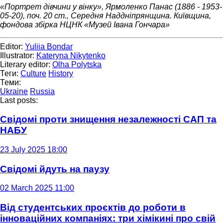
«Портрет дівчини у вінку», Ярмоленко Панас (1886 - 1953-
05-20), поч. 20 ст., Середня Наддніпрянщина. Київщина,
фондова збірка НЦНК «Музей Івана Гончара»
Editor:
Yuliia Bondar
Illustrator:
Kateryna Nikytenko
Literary editor:
Olha Polytska
Теги:
Culture
History
Теми:
Ukraine
Russia
Last posts:
Свідомі проти знищення незалежності САП та
НАБУ
23 July 2025 18:00
Свідомі йдуть на паузу
02 March 2025 11:00
Від студентських проєктів до роботи в
інноваційних компаніях: три хімікині про свій