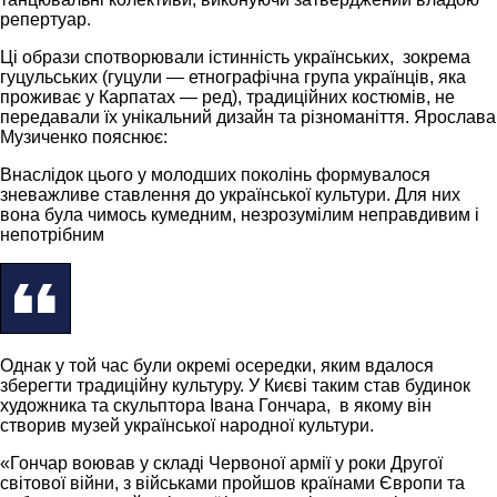
репертуар.
Ці образи спотворювали істинність українських, зокрема
гуцульських (гуцули — етнографічна група українців, яка
проживає у Карпатах — ред), традиційних костюмів, не
передавали їх унікальний дизайн та різноманіття. Ярослава
Музиченко пояснює:
Внаслідок цього у молодших поколінь формувалося
зневажливе ставлення до української культури. Для них
вона була чимось кумедним, незрозумілим неправдивим і
непотрібним
Однак у той час були окремі осередки, яким вдалося
зберегти традиційну культуру. У Києві таким став будинок
художника та скульптора Івана Гончара, в якому він
створив музей української народної культури.
«Гончар воював у складі Червоної армії у роки Другої
світової війни, з військами пройшов країнами Європи та