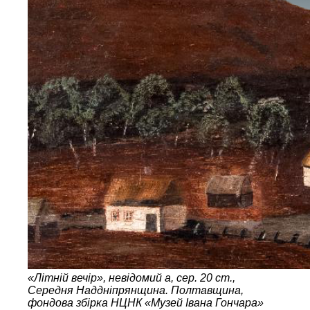
«Літній вечір», невідомий а, сер. 20 ст.,
Середня Наддніпрянщина. Полтавщина,
фондова збірка НЦНК «Музей Івана Гончара»