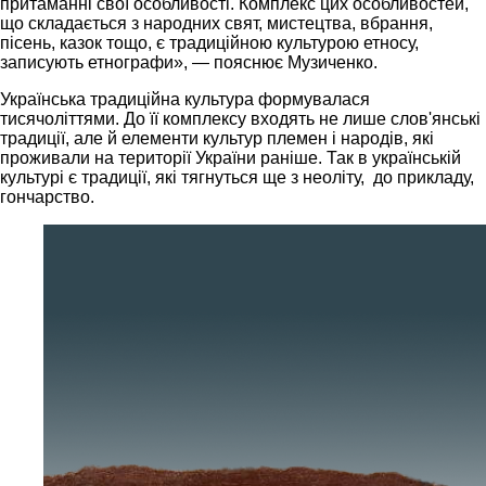
притаманні свої особливості. Комплекс цих особливостей,
що складається з народних свят, мистецтва, вбрання,
пісень, казок тощо, є традиційною культурою етносу,
записують етнографи», — пояснює Музиченко.
Українська традиційна культура формувалася
тисячоліттями. До її комплексу входять не лише слов'янські
традиції, але й елементи культур племен і народів, які
проживали на території України раніше. Так в українській
культурі є традиції, які тягнуться ще з неоліту, до прикладу,
гончарство.