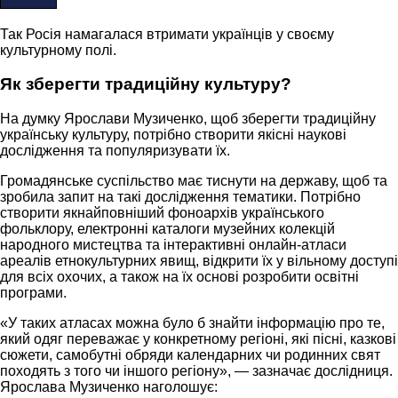
Так Росія намагалася втримати українців у своєму
культурному полі.
Як зберегти традиційну культуру?
На думку Ярослави Музиченко, щоб зберегти традиційну
українську культуру, потрібно створити якісні наукові
дослідження та популяризувати їх.
Громадянське суспільство має тиснути на державу, щоб та
зробила запит на такі дослідження тематики. Потрібно
створити якнайповніший фоноархів українського
фольклору, електронні каталоги музейних колекцій
народного мистецтва та інтерактивні онлайн-атласи
ареалів етнокультурних явищ, відкрити їх у вільному доступі
для всіх охочих, а також на їх основі розробити освітні
програми.
«У таких атласах можна було б знайти інформацію про те,
який одяг переважає у конкретному регіоні, які пісні, казкові
сюжети, самобутні обряди календарних чи родинних свят
походять з того чи іншого регіону», — зазначає дослідниця.
Ярослава Музиченко наголошує: