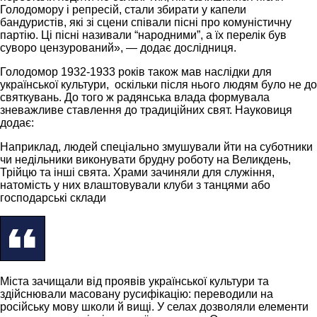
Голодомору і репресій, стали збирати у капели
бандуристів, які зі сцени співали пісні про комуністичну
партію. Ці пісні називали “народними”, а їх перелік був
суворо цензурований», — додає дослідниця.
Голодомор 1932-1933 років також мав наслідки для
української культури, оскільки після нього людям було не до
святкувань. До того ж радянська влада формувала
зневажливе ставлення до традиційних свят. Науковиця
додає:
Наприклад, людей спеціально змушували йти на суботники
чи недільники виконувати брудну роботу на Великдень,
Трійцю та інші свята. Храми зачиняли для служіння,
натомість у них влаштовували клуби з танцями або
господарські склади
Міста зачищали від проявів української культури та
здійснювали масовану русифікацію: переводили на
російську мову школи й вищі. У селах дозволяли елементи