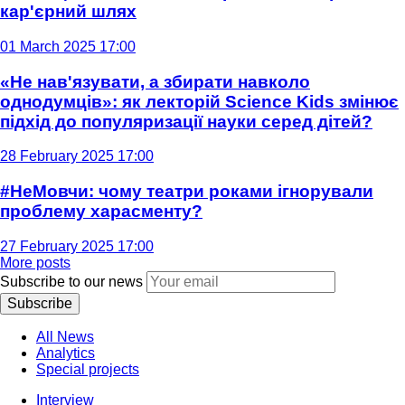
кар'єрний шлях
01 March 2025 17:00
«Не нав'язувати, а збирати навколо
однодумців»: як лекторій Science Kids змінює
підхід до популяризації науки серед дітей?
28 February 2025 17:00
#НеМовчи: чому театри роками ігнорували
проблему харасменту?
27 February 2025 17:00
More posts
Subscribe to our news
Subscribe
All News
Analytics
Special projects
Interview