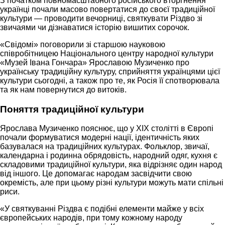
З початком повномасштабного російського вторгнення
українці почали масово повертатися до своєї традиційної
культури — проводити вечорниці, святкувати Різдво зі
звичаями чи дізнаватися історію вишитих сорочок.
«Свідомі» поговорили зі старшою науковою
співробітницею Національного центру народної культури
«Музей Івана Гончара» Ярославою Музиченко про
українську традиційну культуру, сприйняття українцями цієї
культури сьогодні, а також про те, як Росія її спотворювала
та як нам повернутися до витоків.
Поняття традиційної культури
Ярослава Музиченко пояснює, що у ХІХ столітті в Європі
почали формуватися модерні нації, ідентичність яких
базувалася на традиційних культурах. Фольклор, звичаї,
календарна і родинна обрядовість, народний одяг, кухня є
складовими традиційної культури, яка відрізняє один народ
від іншого. Це допомагає народам засвідчити свою
окремість, але при цьому різні культури можуть мати спільні
риси.
«У святкуванні Різдва є подібні елементи майже у всіх
європейських народів, при тому кожному народу