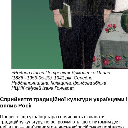
«Родина Павла Петренка» Ярмоленко Панас
(1886 - 1953-05-20), 1941 рік, Середня
Наддніпрянщина. Київщина, фондова збірка
НЦНК «Музей Івана Гончара»
Сприйняття традиційної культури українцями і
вплив Росії
Попри те, що українці зараз починають пізнавати
традиційну культуру, не всі розуміють, що є питомим для
неї, а що — нав’язаним радянською\російською політикою.