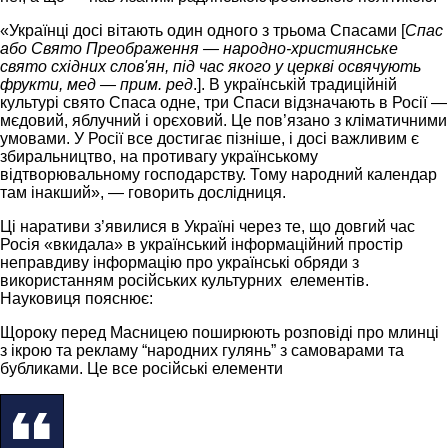
«Українці досі вітають один одного з трьома Спасами [
Спас
або Свято Преображення — народно-християнське
свято східних слов'ян, під час якого у церкві освячують
фрукти, мед — прим. ред
.]. В українській традиційній
культурі свято Спаса одне, три Спаси відзначають в Росії —
мєдовий, яблучний і орєховий. Це пов’язано з кліматичними
умовами. У Росії все достигає пізніше, і досі важливим є
збиральництво, на противагу українському
відтворювальному господарству. Тому народний календар
там інакший», — говорить дослідниця.
Ці наративи з’явилися в Україні через те, що довгий час
Росія «вкидала» в український інформаційний простір
неправдиву інформацію про українські обряди з
використанням російських культурних елементів.
Науковиця пояснює:
Щороку перед Масницею поширюють розповіді про млинці
з ікрою та рекламу “народних гулянь” з самоварами та
бубликами. Це все російські елементи