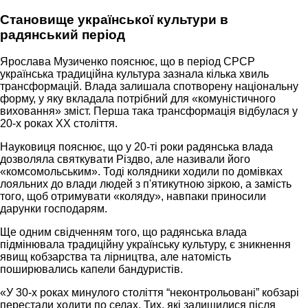
Становище української культури в
радянський період
Ярослава Музиченко пояснює, що в період СРСР
українська традиційна культура зазнала кілька хвиль
трансформацій. Влада залишала спотворену національну
форму, у яку вкладала потрібний для «комуністичного
виховання» зміст. Перша така трансформація відбулася у
20-х роках ХХ століття.
Науковиця пояснює, що у 20-ті роки радянська влада
дозволяла святкувати Різдво, але називали його
«комсомольським». Тоді колядники ходили по домівках
лояльних до влади людей з п'ятикутною зіркою, а замість
того, щоб отримувати «коляду», навпаки приносили
дарунки господарям.
Ще одним свідченням того, що радянська влада
підмінювала традиційну українську культуру, є зникнення
явищ кобзарства та лірництва, але натомість
поширювались капели бандуристів.
«У 30-х роках минулого століття “неконтрольовані” кобзарі
перестали ходити по селах. Тих, які залишилися після