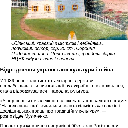
«Сільський краєвид з містком і лебедями»,
невідомий автор, сер. 20 ст., Середня
Наддніпрянщина. Полтавщина, фондова збірка
НЦНК «Музей Івана Гончара»
Відродження української культури і війна
У 1989 році, коли тиск тоталітарної держави
послаблювався, а визвольний рух українців посилювався,
стала відроджуватися і народна культура.
«У перші роки незалежності у школах запровадили предмет
“Народознавство”, з'явилася велика кількість часописів і
дослідницьких праць про традиційну культуру», —
розповідає Музиченко.
Процес призупинився наприкінці 90-х, коли Росія знову