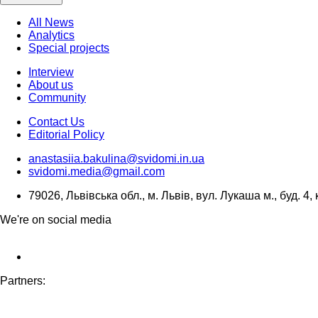
All News
Analytics
Special projects
Interview
About us
Community
Contact Us
Editorial Policy
anastasiia.bakulina@svidomi.in.ua
svidomi.media@gmail.com
79026, Львівська обл., м. Львів, вул. Лукаша м., буд. 4, 
We're on social media
Partners: