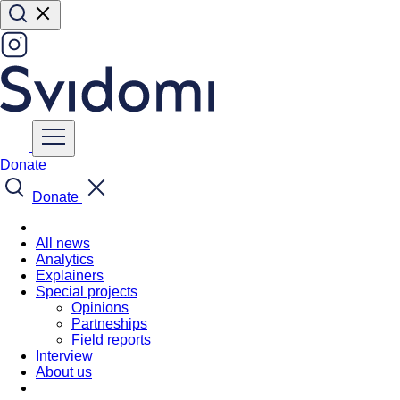
Donate
Donate
All news
Analytics
Explainers
Special projects
Opinions
Partneships
Field reports
Interview
About us