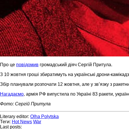
Про це
повідомив
громадський діяч Сергій Притула.
З 10 жовтня гроші збиратимуть на українські дрони-камікад
Збір планували розпочати 12 жовтня, але у зв’язку з ракетн
Нагадаємо
, армія РФ випустила по Україні 83 ракети, укра
Фото: Сергій Притула
Literary editor:
Olha Polytska
Теги:
Hot News
War
Last posts: