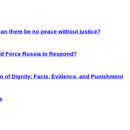
an there be no peace without justice?
rld Force Russia to Respond?
on of Dignity: Facts, Evidence, and Punishment
s