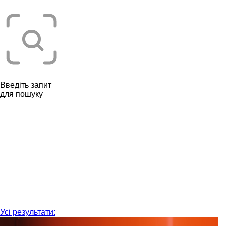
Введіть запит
для пошуку
Усі результати: