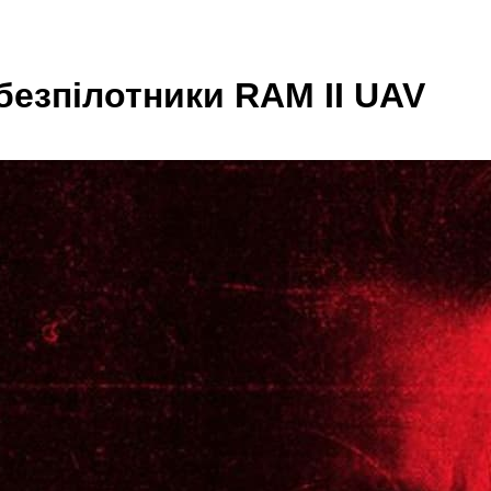
безпілотники RAM ІІ UAV