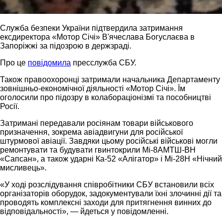
Служба безпеки України підтвердила затримання
ексдиректора «Мотор Січі» В'ячеслава Богуслаєва в
Запоріжжі за підозрою в держзраді.
Про це
повідомила
пресслужба СБУ.
Також правоохоронці затримали начальника Департаменту
зовнішньо-економічної діяльності «Мотор Січі». Їм
оголосили про підозру в колабораціонізмі та пособництві
Росії.
Затримані передавали росіянам товари військового
призначення, зокрема авіадвигуни для російської
штурмової авіації. Завдяки цьому російські військові могли
ремонтувати та будувати гвинтокрили Мі-8АМТШ-ВН
«Сапсан», а також ударні Ка-52 «Алігатор» і Мі-28Н «Нічний
мисливець».
«У ході розслідування співробітники СБУ встановили всіх
організаторів оборудок, задокументували їхні злочинні дії та
проводять комплексні заходи для притягнення винних до
відповідальності», — йдеться у повідомленні.