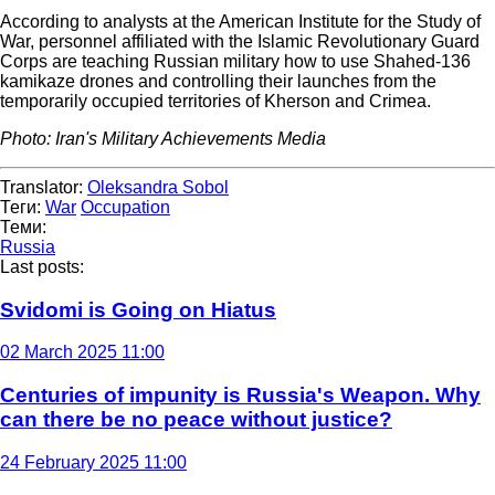
According to analysts at the American Institute for the Study of
War, personnel affiliated with the Islamic Revolutionary Guard
Corps are teaching Russian military how to use Shahed-136
kamikaze drones and controlling their launches from the
temporarily occupied territories of Kherson and Crimea.
Photo: Iran's Military Achievements Media
Translator:
Oleksandra Sobol
Теги:
War
Occupation
Теми:
Russia
Last posts:
Svidomi is Going on Hiatus
02 March 2025 11:00
Centuries of impunity is Russia's Weapon. Why
can there be no peace without justice?
24 February 2025 11:00