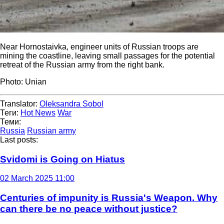
Near Hornostaivka, engineer units of Russian troops are
mining the coastline, leaving small passages for the potential
retreat of the Russian army from the right bank.
Photo: Unian
Translator:
Oleksandra Sobol
Теги:
Hot News
War
Теми:
Russia
Russian army
Last posts:
Svidomi is Going on Hiatus
02 March 2025 11:00
Centuries of impunity is Russia's Weapon. Why
can there be no peace without justice?